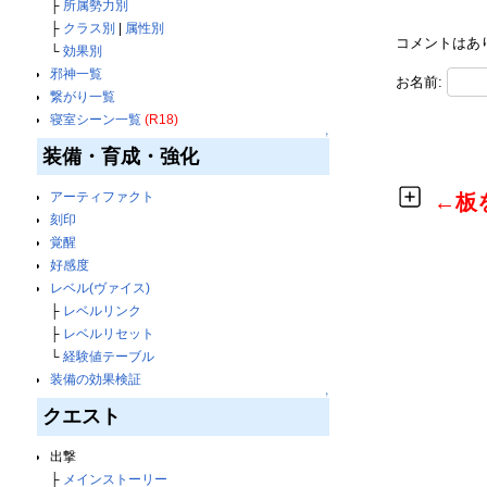
├
所属勢力別
├
クラス別
|
属性別
コメントはあ
└
効果別
邪神一覧
お名前:
繋がり一覧
寝室シーン一覧
(R18)
↑
装備・育成・強化
アーティファクト
←板
刻印
覚醒
好感度
レベル(ヴァイス)
├
レベルリンク
├
レベルリセット
└
経験値テーブル
装備の効果検証
↑
クエスト
出撃
├
メインストーリー