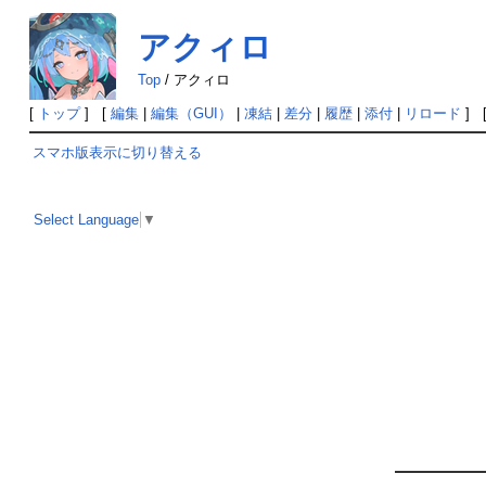
アクィロ
Top
/
アクィロ
[
トップ
] [
編集
|
編集（GUI）
|
凍結
|
差分
|
履歴
|
添付
|
リロード
] 
スマホ版表示に切り替える
Select Language
▼