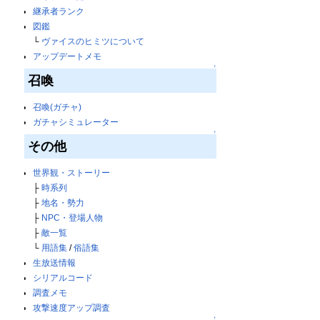
継承者ランク
図鑑
└
ヴァイスのヒミツについて
アップデートメモ
↑
召喚
召喚(ガチャ)
ガチャシミュレーター
↑
その他
世界観・ストーリー
├
時系列
├
地名・勢力
├
NPC・登場人物
├
敵一覧
└
用語集
/
俗語集
生放送情報
シリアルコード
調査メモ
攻撃速度アップ調査
↑