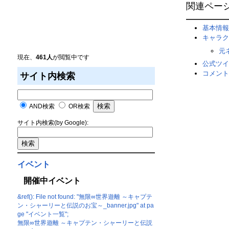
関連ペー
基本情報
キャラク
元
現在、
461人
が閲覧中です
公式ツイ
コメント
サイト内検索
AND検索
OR検索
サイト内検索(by Google):
イベント
開催中イベント
&ref(): File not found: "無限∞世界遊離 ～キャプテ
ン・シャーリーと伝説のお宝～_banner.jpg" at pa
ge "イベント一覧";
無限∞世界遊離 ～キャプテン・シャーリーと伝説