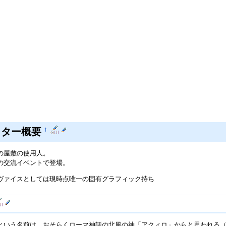
クター概要
†
の屋敷の使用人。
の交流イベントで登場。
ヴァイスとしては現時点唯一の固有グラフィック持ち
という名前は、おそらくローマ神話の北風の神「アクィロ」からと思われる