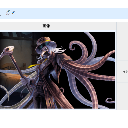
報
†
画像
イラ