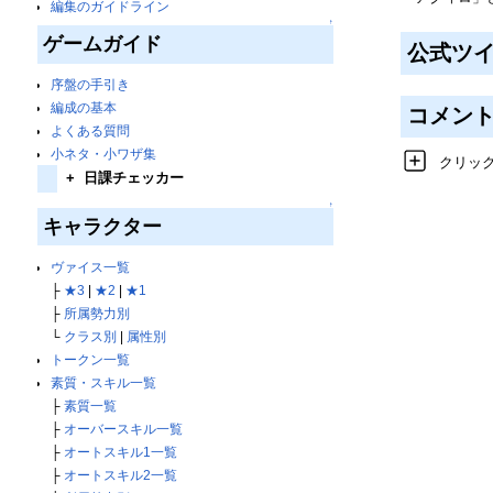
編集のガイドライン
↑
ゲームガイド
公式ツ
序盤の手引き
編成の基本
コメン
よくある質問
小ネタ・小ワザ集
クリッ
+
日課チェッカー
↑
キャラクター
ヴァイス一覧
├
★3
|
★2
|
★1
├
所属勢力別
└
クラス別
|
属性別
トークン一覧
素質・スキル一覧
├
素質一覧
├
オーバースキル一覧
├
オートスキル1一覧
├
オートスキル2一覧