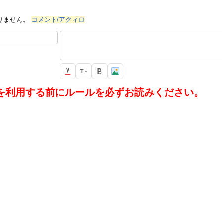
りません。
コメント/アクィロ
T
T
を利用する前にルールを必ずお読みください。