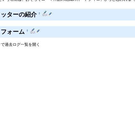
イッターの紹介
†
トフォーム
†
クで過去ログ一覧を開く