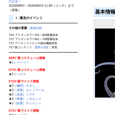
のお宝～
2026/08/07～2026/08/14 11:00（メンテ）まで
（収集）
基本情
+
過去のイベント
その他の更新
（更新詳細）
7/31 プリズンタワー701～800階層追加
7/17 プリズンタワー601～700階層追加
7/17 アーティファクトの進化機能実装
7/17 新コンテンツ「
悪夢の宿舎
」実装
08/07 新コスチューム情報
★1
シャーリー
07/31 新コスチューム情報
★3
フィロス
07/24 新ヴァイス情報
★3
［燦閃］ネオン
★3
［渚風］エレノワール
★3
［炎波］イグナ
★3
［痺夏］シゼル＝メ
★2
［眩愛］チェイシィ
07/17 新ヴァイス情報
★3
ク＝ルヴィ