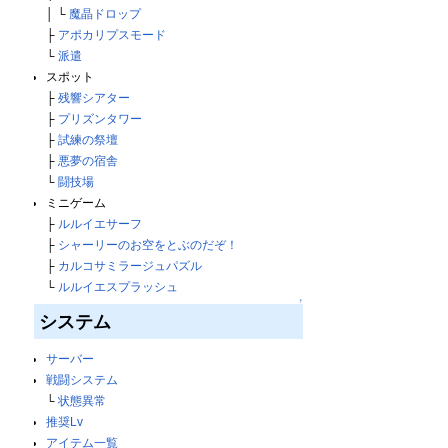
│ └
魔晶ドロップ
├
アポカリプスモード
└
派遣
スポット
├
残響シアター
├
プリズンタワー
├
試練の祭壇
├
悪夢の宿舎
└
闘技場
ミニゲーム
├
ルルイエサーフ
├
シャーリーのお空をとぶのだぞ！
├
カルコサミラージュパズル
└
ルルイエスプラッシュ
↑
システム
サーバー
戦闘システム
└
状態異常
推奨Lv
アイテム一覧