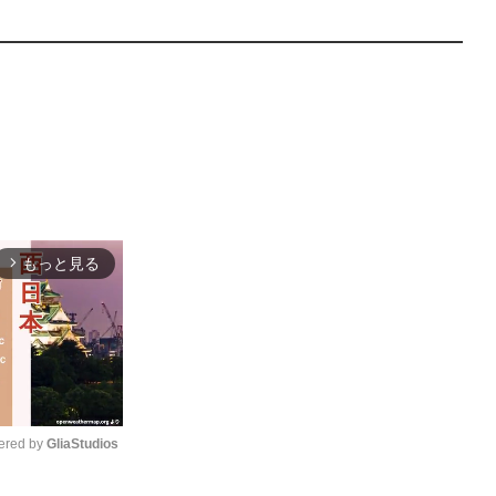
もっと見る
arrow_forward_ios
red by 
GliaStudios