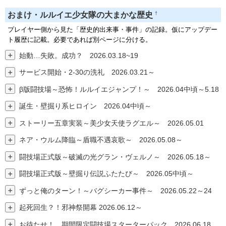
†
おまけ・ルルイエ少女隊の大まかな歴史
プレイヤー側から見た「歴史的出来事・事件」の記録。仮にアップデー
ト履歴に記載。必要であれば別ページに分ける。
＋
始動…失敗。成功？ 2026.03.18~19
＋
サービス開始・2-30の洗礼 2026.03.21～
＋
β版闘技場～恐怖！ルルイエジャンプ！～ 2026.04中頃～5.18
＋
誕生・壁掘り系ヒロイン 2026.04中頃～
＋
ストーリー五章実装～美少女天使ラグエル～ 2026.05.01
＋
ネア・ウルム降臨～盾職不遇哀歌～ 2026.05.08～
＋
闘技場正式版～破滅の光グラン・ヴェルノ～ 2026.05.18～
＋
闘技場正式版～壁掘り伝説ふたたび～ 2026.05中頃～
＋
ずっと俺のターン！～バグシーカー事件～ 2026.05.22～24
＋
起死回生？！邪神祭開幕 2026.06.12～
＋
お待たせ！ 期間限定闘技場スターターパック 2026.06.18