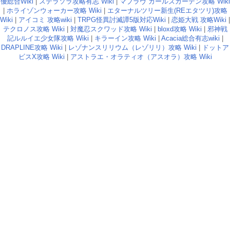
優総合Wiki
|
ステラソラ攻略有志 Wiki
|
マブラヴ ガールズガーデン攻略 Wiki
|
ホライゾンウォーカー攻略 Wiki
|
エターナルツリー新生(REエタツリ)攻略
Wiki
|
アイコミ 攻略wiki
|
TRPG怪異討滅譚5版対応Wiki
|
恋姫大戦 攻略Wiki
|
テクロノス攻略 Wiki
|
対魔忍スクワッド攻略 Wiki
|
bloxd攻略 Wiki
|
邪神戦
記ルルイエ少女隊攻略 Wiki
|
キラーイン攻略 Wiki
|
Acacia総合有志wiki
|
DRAPLINE攻略 Wiki
|
レゾナンスリリウム（レゾリリ）攻略 Wiki
|
ドットア
ビスX攻略 Wiki
|
アストラエ・オラティオ（アスオラ）攻略 Wiki