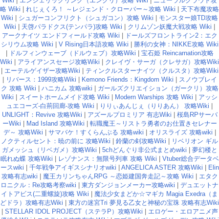
Wiki
|
エンジェリックリンク（エンクリ）攻略 Wiki
|
ニューラルクラウド攻
略 Wiki
|
れじぇくろ！ ～レジェンド・クローバー～攻略 Wiki
|
天下布魔攻略
Wiki
|
シュガーコンフリクト（シュガコン）攻略 Wiki
|
モンスター娘TD攻略
Wiki
|
天啓パラドクス(テンパラ)攻略 Wiki
|
クリムゾン妖魔大戦攻略 Wiki
|
アークナイツ エンドフィールド攻略 Wiki
|
ドールズフロントライン2：エク
シリウム攻略 Wiki
|
V Rising日本語攻略 Wiki
|
勝利の女神：NIKKE攻略 Wiki
|
ドルフィンウェーブ（ドルウェブ）攻略Wiki
|
宝石姫 Reincarnation攻略
Wiki
|
アライアンスセージ攻略Wiki
|
クレイヴ・サーガ（クレサガ）攻略Wiki
|
エーテルゲイザー攻略Wiki
|
ティンクルスターナイツ（クルスタ）攻略Wiki
|
リバース：1999攻略Wiki
|
Kemono Friends：Kingdom Wiki
|
スノウブレイ
ク 攻略 Wiki
|
ハニカム 攻略wiki
|
ガールズクリエイション（ガークリ）攻略
Wiki
|
スイートホームメイド攻略 Wiki
|
Modern Warships 攻略 Wiki
|
アッシ
ュエコーズ-白荊回廊-攻略 Wiki
|
りりぃあんじぇ（りりあん） 攻略Wiki
|
UNLIGHT：Revive 攻略Wiki
|
アズールプロミリア 有志Wiki
|
桜島RPサーバ
ーWiki
|
Mad Island 攻略Wiki
|
転職魔王～リストラ勇者のお仕置きセレナー
デ～ 攻略Wiki
|
サマバケ！すくらんぶる 攻略wiki
|
オリスライズ 攻略wiki
|
ノクティルセント：暁の前に 攻略Wiki
|
鈴蘭の剣攻略Wiki
|
リベリオン ギル
ガメッシュ（リベガメ）攻略Wiki
|
5chどんぐり非公式まとめwiki
|
夢幻楼と
眠れぬ蝶 攻略Wiki
|
レゾナンス：無限号列車 攻略 Wiki
|
Vtuber総合データベ
ースwiki
|
千年戦争アイギスシナリオwiki
|
ANGELICA ASTER 攻略Wiki
|
Elin
攻略有志wiki
|
魔王カリンちゃんRPG ～恋姫建国奔走記～攻略 Wiki
|
エタク
ロニクル：Re攻略考察wiki
|
東方ダンジョンメーカー攻略wiki
|
デュエットナ
イトアビス(二重螺旋)攻略 Wiki
|
魔法少女まどか☆マギカ Magia Exedra（ま
どドラ）攻略有志Wiki
|
東方の迷宮Tri 夢見る乙女と神秘の宝珠 攻略有志Wiki
|
STELLAR IDOL PROJECT（ステラP）攻略Wiki
|
エロゲー・エロアニメ声