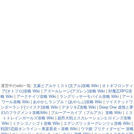
運営中のwiki一覧:
文豪とアルケミスト(文アル)攻略 Wiki
|
オトギフロンティ
ア(オトフロ)攻略 Wiki
|
アズールレーン(アズレン)攻略 Wiki
|
対魔忍RPG攻
略 Wiki
|
アークナイツ攻略 Wiki
|
ラングリッサーモバイル攻略 Wiki
|
アート
ワール攻略 Wiki
|
あやかしランブル！(あやらぶ)攻略 Wiki
|
ツイステッドワ
ンダーランド(ツイステ)攻略 Wiki
|
デタリキZ攻略 Wiki
|
Deep One 虚無と夢
幻のフラグメント攻略Wiki
|
ブルーアーカイブ（ブルアカ）攻略 Wiki
|
ミス
トトレインガールズ攻略 Wiki
|
超昂大戦エスカレーションヒロインズ攻略
Wiki
|
ミナシゴノシゴト攻略 Wiki
|
エデンズリッターグレンツェ攻略 Wiki
|
戦国†恋姫オンライン～奥宴新史～攻略 Wiki
|
ウマ娘 プリティダービー 攻略