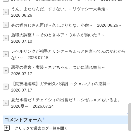
うん。またなんだ、すまない。～リヴァシー大暴走～
＋
2026.06.26
＋
身の程おじさん再び～久しぶりだな、小僧～ 2026.06.26～
盾職大調整！～そのときネア・ウルムが動いた？～
＋
2026.07.10
レベルリンクが相手とリンク～ちょっと何言ってんのかわから
＋
ない～ 2026.07.15
悪夢の宿舎・実装～ネアちゃん、ついに晴れ舞台～
＋
2026.07.17
【闘技場編成】ガチ耐久パ爆誕 ～ク＝ルヴィの逆襲～
＋
2026.07.17
夏だ水着だ！チェイシィの出番だ！～シゼル＝メもいるよ。
＋
2026夏～ 2026.07.24
↑
†
コメントフォーム
クリックで過去ログ一覧を開く