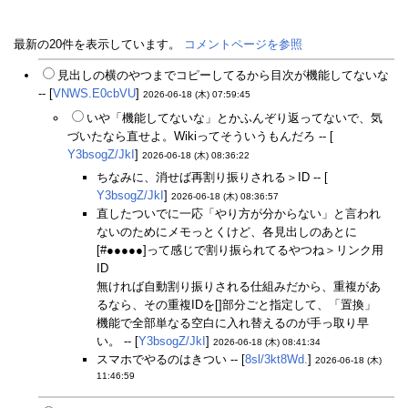
最新の20件を表示しています。
コメントページを参照
見出しの横のやつまでコピーしてるから目次が機能してないな
-- [
VNWS.E0cbVU
]
2026-06-18 (木) 07:59:45
いや「機能してないな」とかふんぞり返ってないで、気
づいたなら直せよ。Wikiってそういうもんだろ -- [
Y3bsogZ/JkI
]
2026-06-18 (木) 08:36:22
ちなみに、消せば再割り振りされる＞ID -- [
Y3bsogZ/JkI
]
2026-06-18 (木) 08:36:57
直したついでに一応「やり方が分からない」と言われ
ないのためにメモっとくけど、各見出しのあとに
[#●●●●●]って感じで割り振られてるやつね＞リンク用
ID
無ければ自動割り振りされる仕組みだから、重複があ
るなら、その重複IDを[]部分ごと指定して、「置換」
機能で全部単なる空白に入れ替えるのが手っ取り早
い。 -- [
Y3bsogZ/JkI
]
2026-06-18 (木) 08:41:34
スマホでやるのはきつい -- [
8sl/3kt8Wd.
]
2026-06-18 (木)
11:46:59