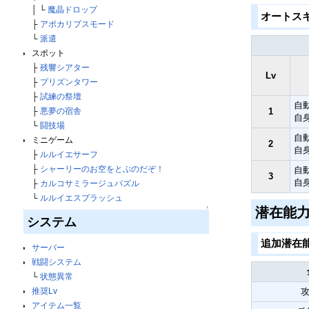
│ └
魔晶ドロップ
オートス
├
アポカリプスモード
└
派遣
スポット
├
残響シアター
Lv
├
プリズンタワー
├
試練の祭壇
自
1
├
悪夢の宿舎
自
└
闘技場
自
ミニゲーム
2
自
├
ルルイエサーフ
├
シャーリーのお空をとぶのだぞ！
自
3
自
├
カルコサミラージュパズル
└
ルルイエスプラッシュ
潜在能
↑
システム
追加潜在
サーバー
戦闘システム
└
状態異常
推奨Lv
攻
アイテム一覧