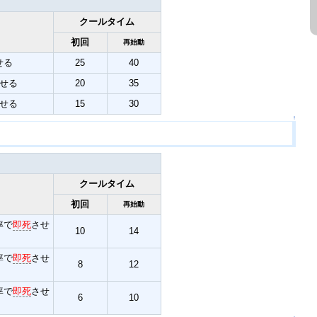
クールタイム
初回
再始動
せる
25
40
せる
20
35
せる
15
30
↑
クールタイム
初回
再始動
率で
即死
させ
10
14
率で
即死
させ
8
12
率で
即死
させ
6
10