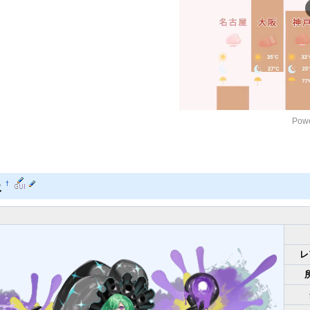
Powe
報
†
レ