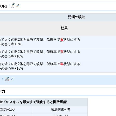
†
キル2
汚濁の噴破
効果
動で近くの敵2体を毒液で攻撃、低確率で
毒
状態にする
身の会心率+5%
動で近くの敵2体を毒液で攻撃、低確率で
毒
状態にする
身の会心率+10%
動で近くの敵2体を毒液で攻撃、低確率で
毒
状態にする
身の会心率+15%
力
†
能力
全てのスキルを最大まで強化すると開放可能
撃力+150
魔法防御+70