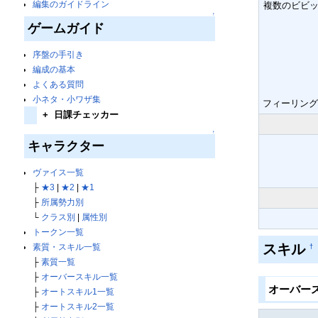
編集のガイドライン
複数のビビ
↑
ゲームガイド
序盤の手引き
編成の基本
よくある質問
小ネタ・小ワザ集
フィーリング
+
日課チェッカー
↑
キャラクター
ヴァイス一覧
├
★3
|
★2
|
★1
├
所属勢力別
└
クラス別
|
属性別
トークン一覧
スキル
素質・スキル一覧
†
├
素質一覧
├
オーバースキル一覧
オーバー
├
オートスキル1一覧
├
オートスキル2一覧