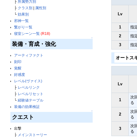
├
所属勢力別
├
クラス別
|
属性別
Lv
└
効果別
邪神一覧
1
指
繋がり一覧
寝室シーン一覧
(R18)
2
指
↑
装備・育成・強化
3
指
アーティファクト
オートス
刻印
覚醒
好感度
レベル(ヴァイス)
Lv
├
レベルリンク
├
レベルリセット
次
1
└
経験値テーブル
る
装備の効果検証
次
↑
2
クエスト
る
次
3
出撃
る
├
メインストーリー