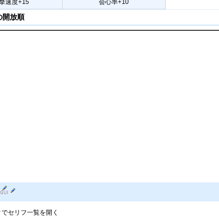
撃速度+15
会心率+10
の開放順
クでセリフ一覧を開く