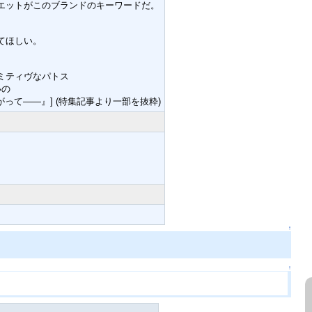
エットがこのブランドのキーワードだ。
てほしい。
ミティヴなパトス
いの
て――』] (特集記事より一部を抜粋)
↑
↑