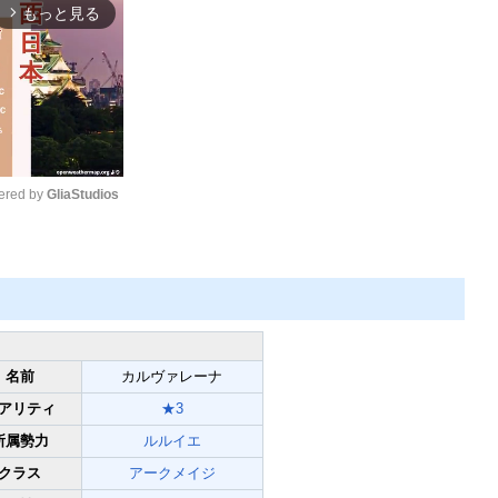
もっと見る
arrow_forward_ios
red by 
GliaStudios
Mute
名前
カルヴァレーナ
アリティ
★3
所属勢力
ルルイエ
クラス
アークメイジ