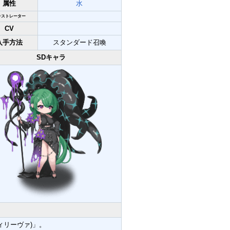
属性
水
ラストレーター
CV
入手方法
スタンダード召喚
SDキャラ
ヴィリーヴァ)」。