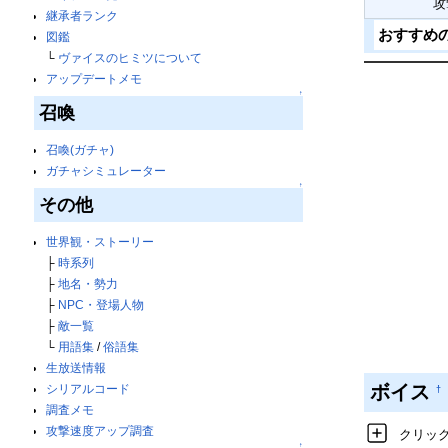
攻
継承者ランク
おすすめ
図鑑
└
ヴァイスのヒミツについて
アップデートメモ
↑
召喚
召喚(ガチャ)
ガチャシミュレーター
↑
その他
世界観・ストーリー
├
時系列
├
地名・勢力
├
NPC・登場人物
├
敵一覧
└
用語集
/
俗語集
生放送情報
ボイス
シリアルコード
†
調査メモ
攻撃速度アップ調査
クリッ
↑