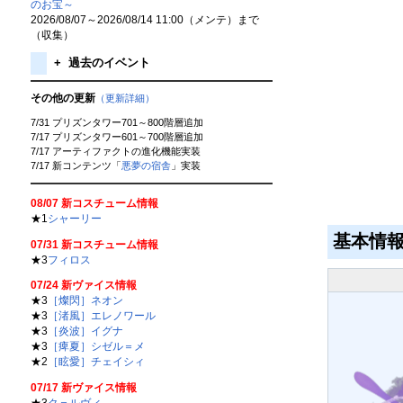
のお宝～
2026/08/07～2026/08/14 11:00（メンテ）まで
（収集）
+
過去のイベント
その他の更新
（更新詳細）
7/31 プリズンタワー701～800階層追加
7/17 プリズンタワー601～700階層追加
7/17 アーティファクトの進化機能実装
7/17 新コンテンツ「
悪夢の宿舎
」実装
08/07 新コスチューム情報
★1
シャーリー
基本情
07/31 新コスチューム情報
★3
フィロス
07/24 新ヴァイス情報
★3
［燦閃］ネオン
★3
［渚風］エレノワール
★3
［炎波］イグナ
★3
［痺夏］シゼル＝メ
★2
［眩愛］チェイシィ
07/17 新ヴァイス情報
★3
ク＝ルヴィ