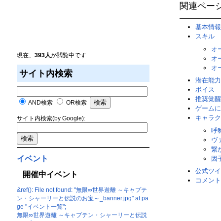
関連ペー
基本情報
スキル
オ
現在、
393人
が閲覧中です
オ
オ
サイト内検索
潜在能力
ボイス
推奨覚醒
AND検索
OR検索
ゲームに
キャラク
サイト内検索(by Google):
呼
ヴ
繋
イベント
因
公式ツイ
開催中イベント
コメント
&ref(): File not found: "無限∞世界遊離 ～キャプテ
ン・シャーリーと伝説のお宝～_banner.jpg" at pa
ge "イベント一覧";
無限∞世界遊離 ～キャプテン・シャーリーと伝説