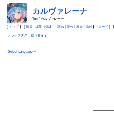
カルヴァレーナ
Top
/
カルヴァレーナ
[
トップ
] [
編集
|
編集（GUI）
|
凍結
|
差分
|
履歴
|
添付
|
リロード
] 
スマホ版表示に切り替える
Select Language
▼