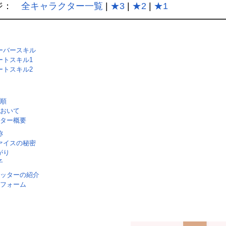
ジ：
全キャラクター一覧
|
★3
|
★2
|
★1
ーバースキル
ートスキル1
ートスキル2
順
おいて
ター概要
称
ァイスの秘密
がり
子
ッターの紹介
フォーム