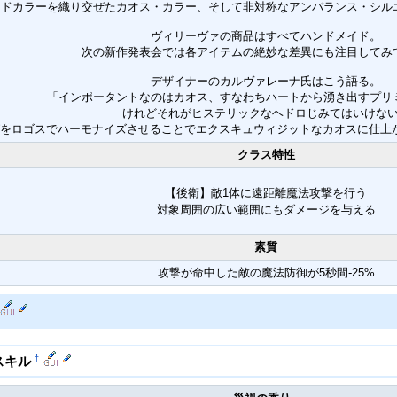
ッドカラーを織り交ぜたカオス・カラー、そして非対称なアンバランス・シル
ヴィリーヴァの商品はすべてハンドメイド。
次の新作発表会では各アイテムの絶妙な差異にも注目してみ
デザイナーのカルヴァレーナ氏はこう語る。
「インポータントなのはカオス、すなわちハートから湧き出すプリ
けれどそれがヒステリックなヘドロじみてはいけな
をロゴスでハーモナイズさせることでエクスキュウィジットなカオスに仕上がっ
クラス特性
【後衛】敵1体に遠距離魔法攻撃を行う
対象周囲の広い範囲にもダメージを与える
素質
攻撃が命中した敵の魔法防御が5秒間-25%
†
スキル