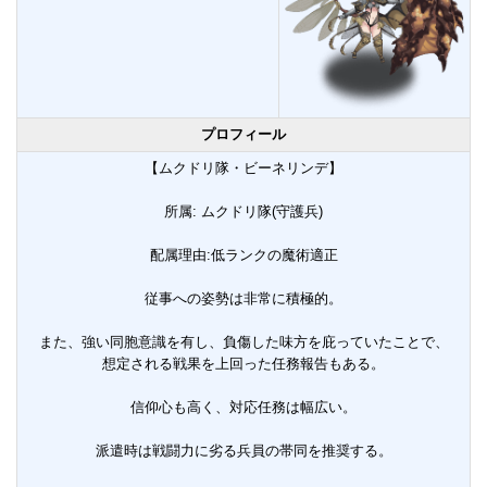
プロフィール
【ムクドリ隊・ビーネリンデ】
所属: ムクドリ隊(守護兵)
配属理由:低ランクの魔術適正
従事への姿勢は非常に積極的。
また、強い同胞意識を有し、負傷した味方を庇っていたことで、
想定される戦果を上回った任務報告もある。
信仰心も高く、対応任務は幅広い。
派遣時は戦闘力に劣る兵員の帯同を推奨する。