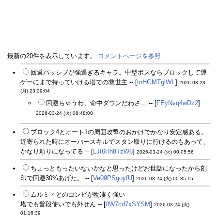
最新の20件を表示しています。
コメントページを参照
回避パッシブが強過ぎるキャラ。中型ボスならブロックして運
ゲーにまで持っていける塔での救世主 -- [
tnHGMTglWI.
]
2026-03-23
(月) 23:29:04
回避ちゃうわ、命中ダウンだわさ… -- [
FEyNvq4wDz2
]
2026-03-24 (火) 08:48:00
ブロック4とオート1の周囲攻撃のおかげでかなり安定感ある。
近寄られた時にオーバースキルでスタン取りに行けるのもあって、
かなり頼りになってる -- [
LJI6Hh8TzW6
]
2026-03-24 (火) 00:05:56
ちょっともったいないかなと思ったけどお世話になったから刻
印で回避30%あげた。 -- [
Ve09PSgoyfU
]
2026-03-24 (火) 00:35:15
ムルミィとのコンビが物凄く強い
塔でも普段使いでも外せん -- [
0W7cd7xSYSM
]
2026-03-24 (火)
01:16:39