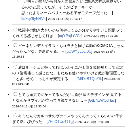
明らか蜂だから何か人面鼠みたいに蜂系の神話生物がい
るのかと思ってたが、そうかビヤーキーか
思ったよりネームバリューある子がモチーフだった -- [
9sFqZ8yNRVk
]
2026-04-16 (木) 10:14:47
戦闘中の動き大きいから何やってるか分かりやすいし頑張って
くれてる感じがして好き -- [
aqYPxjLrVCg
]
2026-04-02 (木) 21:47:46
ビーネリンデのイラストもユラナと同じ絵師のKOMOTAちゃん
だったんだな。更新助かる。 -- [
uQWYyLpL.0U
]
2026-04-13 (月)
13:26:33
盾はルーチェと持ってればルルイエが１位２位候補として安定
の３位候補って感じだな。もねちも使いやすいけど敵が物理圧しな
こと多いからこっちのが安定する。 -- [
M/DcBTQoZIk
]
2026-04-13
(月) 13:42:35
とても頑丈で助かってるんだが…盾が 盾のデザインが 見てる
となんかサブイボが立って直視できない… -- [
GtBNzWCoHac
]
2026-04-13 (月) 18:53:50
キミなんでカルコサのヴァイスやってんのってくらいいい子す
ぎて逆にびびった -- [
7HLOTUu41Tg
]
2026-04-22 (水) 02:39:38