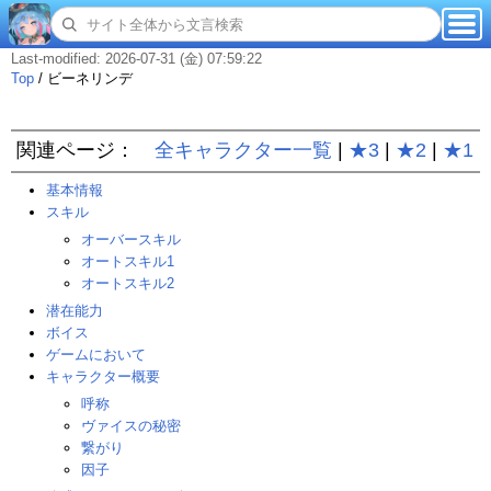
Last-modified: 2026-07-31 (金) 07:59:22
Top
/
ビーネリンデ
関連ページ：
全キャラクター一覧
|
★3
|
★2
|
★1
基本情報
スキル
オーバースキル
オートスキル1
オートスキル2
潜在能力
ボイス
ゲームにおいて
キャラクター概要
呼称
ヴァイスの秘密
繋がり
因子