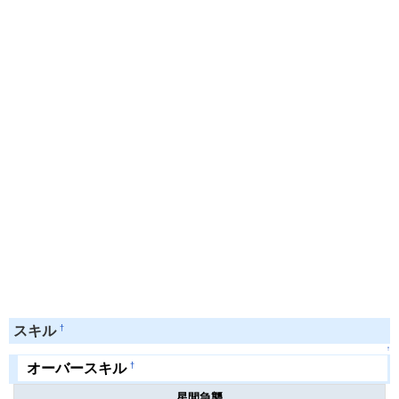
†
スキル
↑
†
オーバースキル
星間急襲