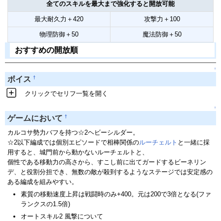
全てのスキルを最大まで強化すると開放可能
最大耐久力＋420
攻撃力＋100
物理防御＋50
魔法防御＋50
おすすめの開放順
↑
†
ボイス
クリックでセリフ一覧を開く
↑
†
ゲームにおいて
カルコサ勢力バフを持つ☆2ヘビーシルダー。
☆2以下編成では個別エピソードで相棒関係の
ルーチェルト
と一緒に採
用すると、城門前から動かないルーチェルトと、
個性である移動力の高さから、すこし前に出てガードするビーネリン
デ、と役割分担でき、無数の敵が殺到するようなステージでは安定感の
ある編成を組みやすい。
素質の移動速度上昇は戦闘時のみ+400。元は200で3倍となる(ファ
ランクスの1.5倍)
オートスキル2 風撃について