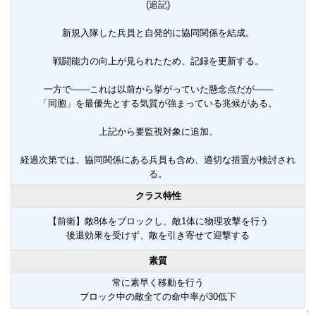
(追記)
新規入隊した兵員と自発的に協同関係を結成。
戦闘能力の向上が見られたため、記録を更新する。
一方で――これは以前から挙がっていた懸念点だが――
「同胞」を最優先とする気質が強まっている兆候がある。
上記から要監視対象に追加。
経過次第では、協同関係にある兵員も含め、適切な措置が検討され
る。
クラス特性
【前衛】敵8体をブロックし、敵1体に物理攻撃を行う
後退効果を受けず、敵を引き寄せて迎撃する
素質
常に素早く移動を行う
ブロック中の敵全ての命中率が30低下
↑