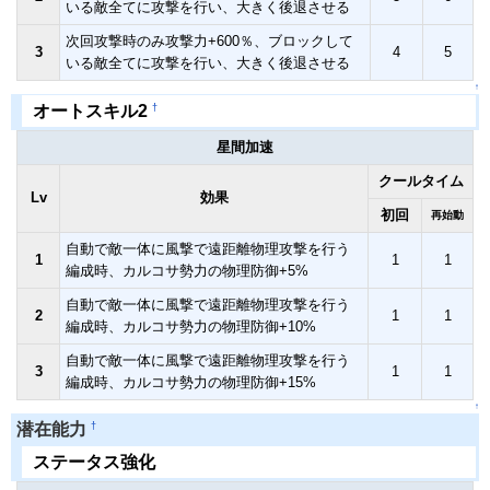
いる敵全てに攻撃を行い、大きく後退させる
次回攻撃時のみ攻撃力+600％、ブロックして
3
4
5
いる敵全てに攻撃を行い、大きく後退させる
↑
†
オートスキル2
星間加速
クールタイム
Lv
効果
初回
再始動
自動で敵一体に風撃で遠距離物理攻撃を行う
1
1
1
編成時、カルコサ勢力の物理防御+5%
自動で敵一体に風撃で遠距離物理攻撃を行う
2
1
1
編成時、カルコサ勢力の物理防御+10%
自動で敵一体に風撃で遠距離物理攻撃を行う
3
1
1
編成時、カルコサ勢力の物理防御+15%
↑
†
潜在能力
ステータス強化