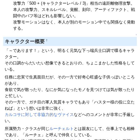
攻撃力「500 + (キャラクターレベル / 3)」相当の遠距離物理攻撃。
本人の攻撃力、スキルレベル、覚醒、刻印、アーティファクト、戦
闘中のバフ等はどれも影響しない。
攻撃モーションはなく、本人が別のモーション中でも関係なく発動
する。
↑
†
キャラクター概要
「～であります！」という、明るく元気な下っ端兵士口調で喋るキャラ
クター。
その口調からだいたい想像できるとおりの、ちょこまかした性格をして
いる。
任務に忠実で生真面目だが、その一方で好奇心旺盛な子供っぽいところ
があり、
食欲で気が散ったり、なにか気になったモノを見つけては気が散ったり
と忙しい。
その一方で、ガチ目の軍人気質キャラでもあり「ハスター様の役に立た
ねば」という想いは非常に強く、
カルコサに対して非協力的なヴァイス
などへのコメントが非常に手厳し
い。
所属勢力・クラスが同じ
ルーチェルト
とは親友にして、仕事上でも相棒
であり、「ルーチェ」と呼んで仲良くしている。