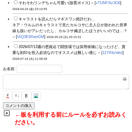
そわそわリンデちゃん可愛い(放置ボイス) -- [
vTUNF/6z3O6
]
2026-04-24 (金) 23:13:55
キャラストを読んだらマギスワン絶許だわ…
ネア・ウルムのキャラストで見たカルコサに主人公が拾われた世界
線も扱いがアレだったし、カルコサ滅ぼしたほうがいいのでは…？
-- [
IAQ3E9XwnGM
]
2026-05-19 (火) 20:15:31
2026/07/13週の恩寵込で闘技場では採用候補になったけど、貴
重な刻印を投入必須なのでオススメは難しい感じ -- [
11YlHs/wluI
]
2026-07-14 (火) 11:08:28
お名前:
😀
T
T
←板を利用する前にルールを必ずお読みく
ださい。