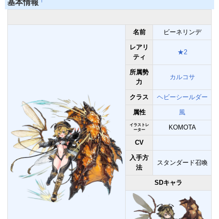
†
基本情報
名前
ビーネリンデ
レアリ
★2
ティ
所属勢
カルコサ
力
クラス
ヘビーシールダー
属性
風
イラストレ
KOMOTA
ーター
CV
入手方
スタンダード召喚
法
SDキャラ