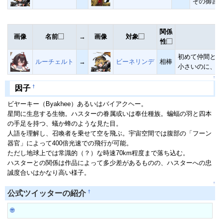
その御言
関係
画像
名前
→
画像
対象
性
初めて仲間と
ルーチェルト
→
ビーネリンデ
相棒
小さいのに、
↑
†
因子
ビヤーキー（Byakhee）あるいはバイアクヘー。
星間に生息する生物。ハスターの眷属或いは奉仕種族。蝙蝠の羽と四本
の手足を持つ、蟻か蜂のような見た目。
人語を理解し、召喚者を乗せて空を飛ぶ。宇宙空間では腹部の「フーン
器官」によって400倍光速での飛行が可能。
ただし地球上では常識的（？）な時速70km程度まで落ち込む。
ハスターとの関係は作品によって多少差があるものの、ハスターへの忠
誠度合いはかなり高い様子。
↑
†
公式ツイッターの紹介
🌐