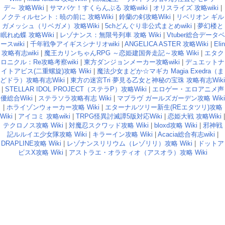
デ～ 攻略Wiki
|
サマバケ！すくらんぶる 攻略wiki
|
オリスライズ 攻略wiki
|
ノクティルセント：暁の前に 攻略Wiki
|
鈴蘭の剣攻略Wiki
|
リベリオン ギル
ガメッシュ（リベガメ）攻略Wiki
|
5chどんぐり非公式まとめwiki
|
夢幻楼と
眠れぬ蝶 攻略Wiki
|
レゾナンス：無限号列車 攻略 Wiki
|
Vtuber総合データベ
ースwiki
|
千年戦争アイギスシナリオwiki
|
ANGELICA ASTER 攻略Wiki
|
Elin
攻略有志wiki
|
魔王カリンちゃんRPG ～恋姫建国奔走記～攻略 Wiki
|
エタク
ロニクル：Re攻略考察wiki
|
東方ダンジョンメーカー攻略wiki
|
デュエットナ
イトアビス(二重螺旋)攻略 Wiki
|
魔法少女まどか☆マギカ Magia Exedra（ま
どドラ）攻略有志Wiki
|
東方の迷宮Tri 夢見る乙女と神秘の宝珠 攻略有志Wiki
|
STELLAR IDOL PROJECT（ステラP）攻略Wiki
|
エロゲー・エロアニメ声
優総合Wiki
|
ステラソラ攻略有志 Wiki
|
マブラヴ ガールズガーデン攻略 Wiki
|
ホライゾンウォーカー攻略 Wiki
|
エターナルツリー新生(REエタツリ)攻略
Wiki
|
アイコミ 攻略wiki
|
TRPG怪異討滅譚5版対応Wiki
|
恋姫大戦 攻略Wiki
|
テクロノス攻略 Wiki
|
対魔忍スクワッド攻略 Wiki
|
bloxd攻略 Wiki
|
邪神戦
記ルルイエ少女隊攻略 Wiki
|
キラーイン攻略 Wiki
|
Acacia総合有志wiki
|
DRAPLINE攻略 Wiki
|
レゾナンスリリウム（レゾリリ）攻略 Wiki
|
ドットア
ビスX攻略 Wiki
|
アストラエ・オラティオ（アスオラ）攻略 Wiki