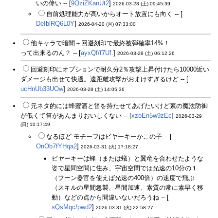
いの偉い -- [
9QziZKanUt2
]
2026-03-28 (土) 09:45:39
自前処理能力が高いからオート放置にも向く -- [
DeIblRQ6L0Y
]
2026-04-20 (月) 07:33:00
他キャラで暗闇＋回避刻印で最終被弾確率14%！
って出来るのん？ -- [
ayxQf/f7Uf.
]
2026-03-28 (土) 06:12:26
回避刻印にオプションで耐久分2％攻撃上昇付けたら10000近い
ダメージも出せて快適。遠距離攻撃がおまけすぎるけど -- [
ucHnUb33UOw
]
2026-03-28 (土) 14:05:36
元ネタ的には蜂蜜酒と笛を持たせてあげたいけど素の魔法防御
が低くて笛があんまりおいしくない -- [
xzoEn5w9zEc
]
2026-03-29
(日) 10:17:49
なるほど モチーフはビヤーキーかこの子 -- [
OnOb7fYHqa2
]
2026-03-31 (火) 17:18:27
ビヤーキーは蜂（または蟻）と翼竜を合わせたような
姿で星間空間に住み、宇宙空間では光速の10分の１
（フーン器官を使えば光速の400倍）の速度で飛ぶ
（スキルの星間急襲、星間加速、素質の常に素早く移
動）などの点から間違いないだろうね -- [
sQsMqc/pwd2
]
2026-03-31 (火) 22:58:27