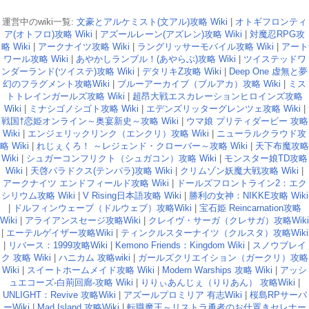
運営中のwiki一覧:
文豪とアルケミスト(文アル)攻略 Wiki
|
オトギフロンティ
ア(オトフロ)攻略 Wiki
|
アズールレーン(アズレン)攻略 Wiki
|
対魔忍RPG攻
略 Wiki
|
アークナイツ攻略 Wiki
|
ラングリッサーモバイル攻略 Wiki
|
アート
ワール攻略 Wiki
|
あやかしランブル！(あやらぶ)攻略 Wiki
|
ツイステッドワ
ンダーランド(ツイステ)攻略 Wiki
|
デタリキZ攻略 Wiki
|
Deep One 虚無と夢
幻のフラグメント攻略Wiki
|
ブルーアーカイブ（ブルアカ）攻略 Wiki
|
ミス
トトレインガールズ攻略 Wiki
|
超昂大戦エスカレーションヒロインズ攻略
Wiki
|
ミナシゴノシゴト攻略 Wiki
|
エデンズリッターグレンツェ攻略 Wiki
|
戦国†恋姫オンライン～奥宴新史～攻略 Wiki
|
ウマ娘 プリティダービー 攻略
Wiki
|
エンジェリックリンク（エンクリ）攻略 Wiki
|
ニューラルクラウド攻
略 Wiki
|
れじぇくろ！ ～レジェンド・クローバー～攻略 Wiki
|
天下布魔攻略
Wiki
|
シュガーコンフリクト（シュガコン）攻略 Wiki
|
モンスター娘TD攻略
Wiki
|
天啓パラドクス(テンパラ)攻略 Wiki
|
クリムゾン妖魔大戦攻略 Wiki
|
アークナイツ エンドフィールド攻略 Wiki
|
ドールズフロントライン2：エク
シリウム攻略 Wiki
|
V Rising日本語攻略 Wiki
|
勝利の女神：NIKKE攻略 Wiki
|
ドルフィンウェーブ（ドルウェブ）攻略Wiki
|
宝石姫 Reincarnation攻略
Wiki
|
アライアンスセージ攻略Wiki
|
クレイヴ・サーガ（クレサガ）攻略Wiki
|
エーテルゲイザー攻略Wiki
|
ティンクルスターナイツ（クルスタ）攻略Wiki
|
リバース：1999攻略Wiki
|
Kemono Friends：Kingdom Wiki
|
スノウブレイ
ク 攻略 Wiki
|
ハニカム 攻略wiki
|
ガールズクリエイション（ガークリ）攻略
Wiki
|
スイートホームメイド攻略 Wiki
|
Modern Warships 攻略 Wiki
|
アッシ
ュエコーズ-白荊回廊-攻略 Wiki
|
りりぃあんじぇ（りりあん） 攻略Wiki
|
UNLIGHT：Revive 攻略Wiki
|
アズールプロミリア 有志Wiki
|
桜島RPサーバ
ーWiki
|
Mad Island 攻略Wiki
|
転職魔王～リストラ勇者のお仕置きセレナー