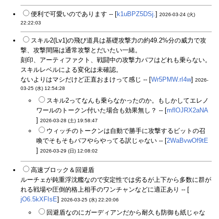
便利で可愛いのであります -- [
k1uBPZ5DSj.
]
2026-03-24 (火)
22:22:03
スキル2(Lv1)の飛び道具は基礎攻撃力の約49.2%分の威力で攻
撃、攻撃間隔は通常攻撃とだいたい一緒。
刻印、アーティファクト、戦闘中の攻撃力バフはどれも乗らない。
スキルレベルによる変化は未確認。
ないよりはマシだけど正直おまけって感じ -- [
Wr5PMW.rI4w
]
2026-
03-25 (水) 12:54:28
スキル2ってなんも乗らなかったのか。もしかしてエレノ
ワールのトークン付いた場合も効果無し？ -- [
mflOJRX2aNA
]
2026-03-28 (土) 19:58:47
ウィッチのトークンは自動で勝手に攻撃するビットの召
喚でそもそもバフやらやってる訳じゃない -- [
2WaBvwOf9tE
]
2026-03-29 (日) 12:08:02
高速ブロック＆回避盾
ルーチェが鈍重浮沈艦なので安定性では劣るが上下から多数に群が
れる戦場や圧倒的格上相手のワンチャンなどに適正あり -- [
jO6.5kXFIsE
]
2026-03-25 (水) 22:20:06
回避盾なのにガーディアンだから耐久も防御も紙じゃな