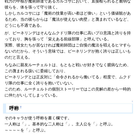
戦力の中核が魔術師達であるカルコサにおいて、直接殴られると脆弱な
彼らを、体を張って守り抜く。
しかしカルコサには「魔術の技量が高い者ほど偉い」という価値観があ
るため、当の彼らからは「魔法が使えない肉壁」と蔑まれているなど、
どうにも不遇である。
が、ビーネリンデはそんなムクドリ隊の仕事に高いプロ意識と誇りを持
っており、胸を張って「栄えある前線部隊」と呼んでいる。
実際、彼女たちが居なければ魔術師団はご自慢の魔法を唱えるヒマすら
ないのだから、そういう意味では、ビーネリンデが抱く誇りは正しいも
のだと言える。
ちなみに親友ルーチェルトは、もともと戦いが好きでなく臆病なため、
この蔑まれる扱いに委縮しており、
ビーネリンデとは正反対に「命令されるから働いてる」程度で、ムクド
リ隊の仕事に全く誇りを抱いていない。
このため、ルーチェルトの個別ストーリーではこの見解の差から一時的
に仲たがいしてしまっている。
↑
†
呼称
そのキャラが使う呼称を書く欄です。
一人称は「」。基本的な二人称は「」。主人公を「」と呼ぶ。
～～～～を「」と呼ぶ。