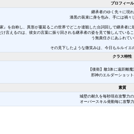
プロフィール
継承者のゆく先々に現れ
漆黒の装束に身を包み、手には禍々
家』を自称し、異形が蔓延るこの世界でどこか達観した台詞回しで継承者に
だけ言えるのは、彼女の言葉に振り回される継承者の姿を見て愉しんでいるこ
う無責任さにあふれてい
その見下したような微笑みは、今日もルルイエ
クラス特性
【後衛】敵1体に遠距離魔
邪神のエルダーショット
素質
城壁の耐久を毎秒現在攻撃力の
オーバースキル発動毎に攻撃力+3