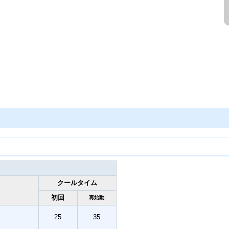
クールタイム
初回
再始動
25
35