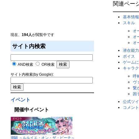
関連ペー
基本情報
スキル
オ
現在、
194人
が閲覧中です
オ
オ
サイト内検索
潜在能力
ボイス
ゲームに
AND検索
OR検索
キャラク
サイト内検索(by Google):
呼
ヴ
繋
因
イベント
公式ツイ
コメント
開催中イベント
潮騒 ～ルルイエ・オン・ザ・ビーチ～