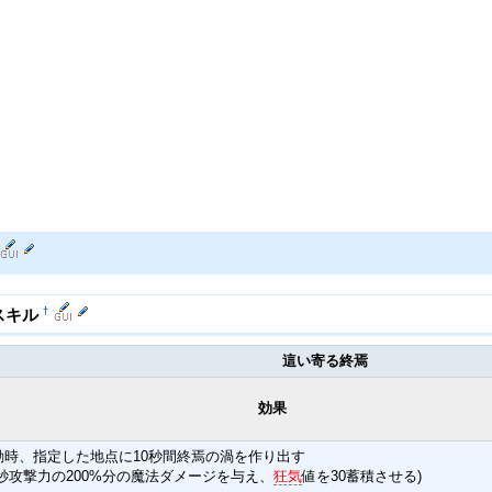
†
スキル
這い寄る終焉
効果
動時、指定した地点に10秒間終焉の渦を作り出す
毎秒攻撃力の200%分の魔法ダメージを与え、
狂気
値を30蓄積させる)