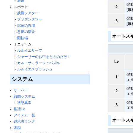
└
派遣
発
2
スポット
(
├
残響シアター
発
├
プリズンタワー
3
(
├
試練の祭壇
├
悪夢の宿舎
オートス
└
闘技場
ミニゲーム
├
ルルイエサーフ
├
シャーリーのお空をとぶのだぞ！
Lv
├
カルコサミラージュパズル
└
ルルイエスプラッシュ
↑
発
1
システム
エ
発
サーバー
2
エ
戦闘システム
発
└
状態異常
3
エ
推奨Lv
アイテム一覧
オートス
継承者ランク
図鑑