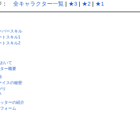
ジ：
全キャラクター一覧
|
★3
|
★2
|
★1
ーバースキル
ートスキル1
ートスキル2
おいて
ター概要
称
ァイスの秘密
がり
子
ッターの紹介
フォーム
Load
45.3
/
Unmute