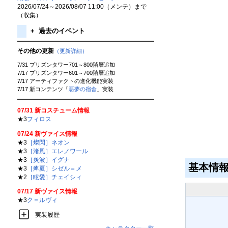
2026/07/24～2026/08/07 11:00（メンテ）まで
（収集）
+
過去のイベント
その他の更新
（更新詳細）
7/31 プリズンタワー701～800階層追加
7/17 プリズンタワー601～700階層追加
7/17 アーティファクトの進化機能実装
7/17 新コンテンツ「
悪夢の宿舎
」実装
07/31 新コスチューム情報
★3
フィロス
07/24 新ヴァイス情報
★3
［燦閃］ネオン
★3
［渚風］エレノワール
★3
［炎波］イグナ
基本情
★3
［痺夏］シゼル＝メ
★2
［眩愛］チェイシィ
07/17 新ヴァイス情報
★3
ク＝ルヴィ
実装履歴