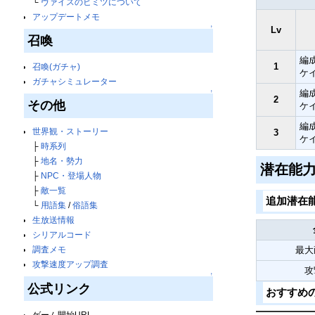
└
ヴァイスのヒミツについて
アップデートメモ
↑
Lv
召喚
編
1
召喚(ガチャ)
ケ
ガチャシミュレーター
編
↑
2
その他
ケ
編
世界観・ストーリー
3
ケ
├
時系列
├
地名・勢力
潜在能
├
NPC・登場人物
├
敵一覧
追加潜在
└
用語集
/
俗語集
生放送情報
シリアルコード
最大
調査メモ
攻撃速度アップ調査
攻
↑
公式リンク
おすすめ
ゲーム開始URL