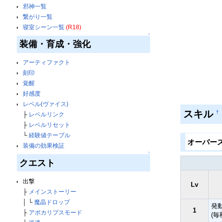
邪神一覧
繋がり一覧
寝室シーン一覧
(R18)
↑
装備・育成・強化
アーティファクト
刻印
覚醒
好感度
レベル(ヴァイス)
スキル
†
├
レベルリンク
├
レベルリセット
└
経験値テーブル
オーバー
装備の効果検証
↑
クエスト
出撃
Lv
├
メインストーリー
│ └
魔晶ドロップ
発
1
├
アポカリプスモード
(