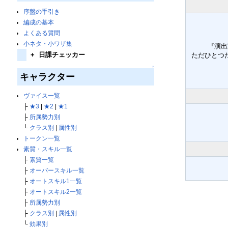
序盤の手引き
編成の基本
よくある質問
小ネタ・小ワザ集
『演出
+
日課チェッカー
ただひとつ
↑
キャラクター
ヴァイス一覧
├
★3
|
★2
|
★1
├
所属勢力別
└
クラス別
|
属性別
トークン一覧
素質・スキル一覧
├
素質一覧
├
オーバースキル一覧
├
オートスキル1一覧
├
オートスキル2一覧
├
所属勢力別
├
クラス別
|
属性別
└
効果別