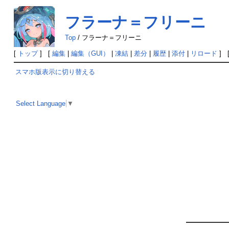
フラーナ＝フリーニ
Top
/
フラーナ＝フリーニ
[
トップ
] [
編集
|
編集（GUI）
|
凍結
|
差分
|
履歴
|
添付
|
リロード
] 
スマホ版表示に切り替える
Select Language
▼