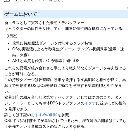
↑
†
ゲームにおいて
新クラスとして実装された最初のデバッファー。
キャラクターの個性を反映してか、非常に個性的な構成になっている。
【特徴】
攻撃に持続魔法ダメージを付与するクラス特性
OSの実験液による毎秒発生ダメージ+ランダム状態異常(猛毒・凍
結・火傷)
AS1と素質を代償にCTが非常に短いOS
これらの要素が組み合わさる事により絶え間なくダメージを与え続ける
ことが可能になる。
この持続ダメージは攻撃時に効果を発揮する変異刻印と相性が良く、高
頻度で発動するOSはOS発動時に効果を発揮する変異刻印と相性が良
い。
変異刻印の組み合わせ次第でデバッファーとしては勿論のこと、ダメー
ジディーラーとしても単体DPSトップクラスの
イグナ
に並ぶほどの性能
を発揮できる。
詳しくは下記の
おすすめの刻印
を参照。
OSに性能のほぼ全てが集約されているため、潜在能力の開放は2つでも
十分強力という育成コストの低さも大きな長所。