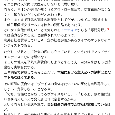
イエ自体に人間向けの医者がいないとは思い難い。
恐らく、ネオンが興味が無く（＆アウトロー生活で、交友範囲が広くな
く）、知らないだけなのだと思われる。
また、あくまで
狂気の
実験の副産物としてだが、ルルイエで流通する
「触手用保湿クリーム」は彼女の発明品であったり、
*2
とにかく自他に厳しいことで知られる
ノーティア
からも「専門分野」
では協力を求める先、と認識されているようで、
意外と社会貢献している＆一定の社会評価があるタイプのマッドサイエ
ンティストである。
ただし「結果として社会の役にも立っている」というだけでマッドサイ
エンティストなのは疑いなく、
そこらの他人を平気で実験台にしようとするうえ、自分自身はもっと躊
躇なく実験台にする。
五体満足で解放してもらえただけ、
本編における主人公への診断はまだ
マトモなほうである。
その狂気の度合いは「ヴァイスの身体はたいていの変化を自己再生して
しまい、定着しない」となるや、
「でも、古傷などが残ってるヴァイスもいる」→「じゃあ、致命傷に近
い傷を与えたうえで変化させれば定着するかも」
という恐ろしい仮説を立て、
自分自身の身体でたびたび実験している
ほ
ど。
結果として、その肉体は生来のものから変わり果てているらしく「もは