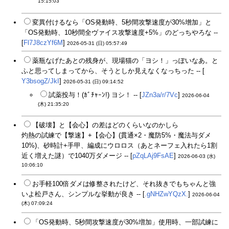
15:15:03
変異付けるなら「OS発動時、5秒間攻撃速度が30%增加」と
「OS発動時、10秒間全ヴァイス攻撃速度+5%」のどっちやろな --
[
Fl7J8czYf6M
]
2026-05-31 (日) 05:57:49
薬瓶なげたあとの残身が、現場猫の「ヨシ！」っぽいなあ。と
ふと思ってしまってから、そうとしか見えなくなっちった -- [
Y3bsogZ/JkI
]
2026-05-31 (日) 09:14:52
試薬投与！(ｶﾞﾁｬｰﾝ!) ヨシ！ -- [
JZn3a/r/7Vc
]
2026-06-04
(木) 21:35:20
【破壊】と【会心】の差はどのくらいなのかしら
灼熱の試練で【撃速】+【会心】(貫通×2・魔防5%・魔法与ダメ
10%)、砂時計+手甲、編成にウロロス（あとネーフェ入れたら1割
近く増えた謎）で1040万ダメージ -- [
pZqLAj9FsAE
]
2026-06-03 (水)
10:06:10
お手軽100倍ダメは修整されたけど、それ抜きでもちゃんと強
いよ松戸さん、シンプルな挙動が良き -- [
.gNHZwYQzX.
]
2026-06-04
(木) 07:09:24
「OS発動時、5秒間攻撃速度が30%増加」使用時、一部試練に