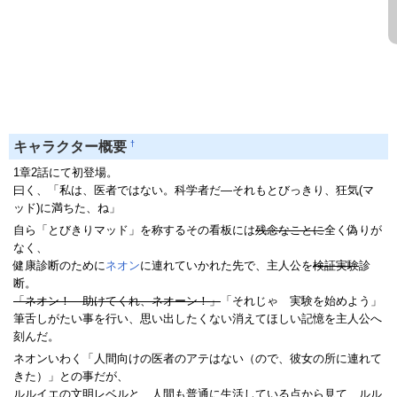
†
キャラクター概要
1章2話にて初登場。
曰く、「私は、医者ではない。科学者だ―それもとびっきり、狂気(マ
ッド)に満ちた、ね」
自ら「とびきりマッド」を称するその看板には
残念なことに
全く偽りが
なく、
健康診断のために
ネオン
に連れていかれた先で、主人公を
検証
実験
診
断。
「ネオン！ 助けてくれ、ネオーン！」
「それじゃ 実験を始めよう」
筆舌しがたい事を行い、思い出したくない消えてほしい記憶を主人公へ
刻んだ。
ネオンいわく「人間向けの医者のアテはない（ので、彼女の所に連れて
きた）」との事だが、
ルルイエの文明レベルと、人間も普通に生活している点から見て、ルル