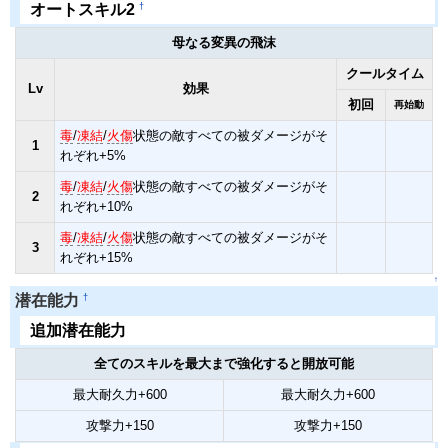
†
オートスキル2
母なる変異の飛沫
クールタイム
Lv
効果
初回
再始動
毒
/
凍結
/
火傷
状態の敵すべての被ダメージがそ
1
れぞれ+5%
毒
/
凍結
/
火傷
状態の敵すべての被ダメージがそ
2
れぞれ+10%
毒
/
凍結
/
火傷
状態の敵すべての被ダメージがそ
3
れぞれ+15%
↑
†
潜在能力
追加潜在能力
全てのスキルを最大まで強化すると開放可能
最大耐久力+600
最大耐久力+600
攻撃力+150
攻撃力+150