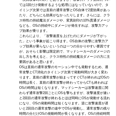
ては1回だけ発動するような処理にはなっていないので、タ
イミング次第では直前の通常攻撃とOS自体で2度効果があっ
たり、どちらにも効果がなかったりします。さらには、クラ
ス特性の持続魔法ダメージや、変異刻印の10%貫通ダメージ
なども、OSの持続中にダメージが発生すれば、攻撃力アッ
プ効果が乗ります。
これらにより、「攻撃速度を上げたのにダメージが下がっ
た」という事象が起こり得ます。OS自体の攻撃に攻撃力ア
ップ効果が乗らないというのは一つの分かりやすい要因です
が、おそらく影響は限定的で、マッドシーカーのダメージの
出し方を考えると、クラス特性の持続魔法ダメージの方に主
要因があると思います。
OSは直前の通常攻撃のモーション中でも発動するため、通
常攻撃とCT消化のタイミング次第で発動時間が大きく変わ
ります。直前の通常攻撃が始まってすぐCTが終わればOSの
時間は長く、直前の通常攻撃が終わってからCTも終われば
OSの時間は短くなります。マッドシーカーは攻撃速度に関
わらず通常攻撃2回ごとにOSを撃ちますが、攻撃速度が速い
と2回目の通常攻撃が終わるとほぼ同時にOSが発動する流れ
になり、OSの発動時間は短くなります。逆に攻撃速度が遅
いと2回目の通常攻撃の途中でOSが発動し、通常攻撃の残り
時間の分だけOSの発動時間が長くなります。OSの持続時間