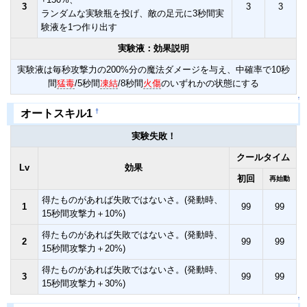
3
3
3
ランダムな実験瓶を投げ、敵の足元に3秒間実
験液を1つ作り出す
実験液：効果説明
実験液は毎秒攻撃力の200%分の魔法ダメージを与え、中確率で10秒
間
猛毒
/5秒間
凍結
/8秒間
火傷
のいずれかの状態にする
↑
†
オートスキル1
実験失敗！
クールタイム
Lv
効果
初回
再始動
得たものがあれば失敗ではないさ。(発動時、
1
99
99
15秒間攻撃力＋10%)
得たものがあれば失敗ではないさ。(発動時、
2
99
99
15秒間攻撃力＋20%)
得たものがあれば失敗ではないさ。(発動時、
3
99
99
15秒間攻撃力＋30%)
↑