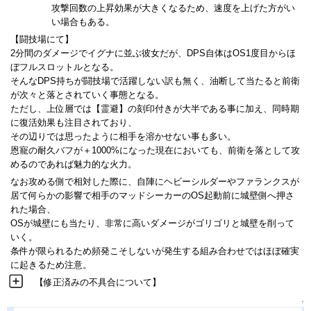
攻撃回数の上昇効果が大きくなるため、速度を上げた方がい
い場合もある。
【闘技場にて】
2分間のダメージでイグナに並ぶ彼女だが、DPS自体はOS1度目からほ
ぼフルスロットルとなる。
そんなDPS持ちが闘技場で活躍しない訳も無く、油断して当たると前衛
が次々と落とされていく事態となる。
ただし、上位層では【霊避】の刻印付きが大半である事に加え、同時期
に復活効果も注目されており、
その辺りでは思ったように相手を溶かせない事も多い。
恩寵の耐久バフが＋1000%になった現在においても、前衛を落として攻
めるのであれば魅力的な火力。
なお攻める側で相対した際に、自陣にヘビーシルダーやファランクスが
居て何らかの影響で相手のマッドシーカーのOS起動前に城壁側へ押さ
れた場合、
OSが城壁にも当たり、非常に高いダメージがゴリゴリと城壁を削って
いく。
条件が限られるため頻発こそしないが発生する組み合わせではほぼ確実
に起きるため注意。
【修正済みの不具合について】
↑