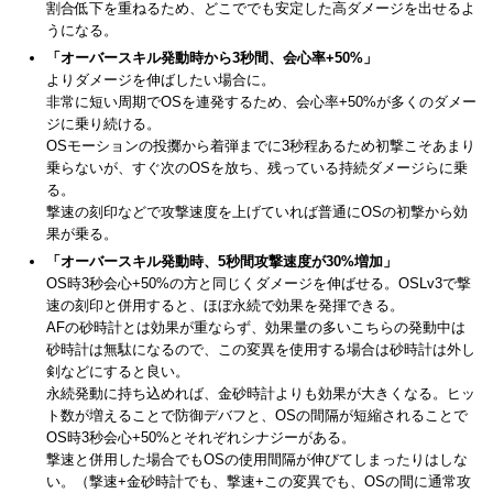
割合低下を重ねるため、どこででも安定した高ダメージを出せるよ
うになる。
「オーバースキル発動時から3秒間、会心率+50%」
よりダメージを伸ばしたい場合に。
非常に短い周期でOSを連発するため、会心率+50%が多くのダメー
ジに乗り続ける。
OSモーションの投擲から着弾までに3秒程あるため初撃こそあまり
乗らないが、すぐ次のOSを放ち、残っている持続ダメージらに乗
る。
撃速の刻印などで攻撃速度を上げていれば普通にOSの初撃から効
果が乗る。
「オーバースキル発動時、5秒間攻撃速度が30%増加」
OS時3秒会心+50%の方と同じくダメージを伸ばせる。OSLv3で撃
速の刻印と併用すると、ほぼ永続で効果を発揮できる。
AFの砂時計とは効果が重ならず、効果量の多いこちらの発動中は
砂時計は無駄になるので、この変異を使用する場合は砂時計は外し
剣などにすると良い。
永続発動に持ち込めれば、金砂時計よりも効果が大きくなる。ヒッ
ト数が増えることで防御デバフと、OSの間隔が短縮されることで
OS時3秒会心+50%とそれぞれシナジーがある。
撃速と併用した場合でもOSの使用間隔が伸びてしまったりはしな
い。（撃速+金砂時計でも、撃速+この変異でも、OSの間に通常攻