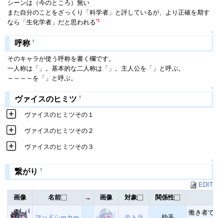
シーンは（今のところ）無い
また自分のことをざっくり「科学者」と評しているが、より正確を期す
*3
なら「生化学者」だと思われる
↑
†
呼称
そのキャラが使う呼称を書く欄です。
一人称は「」。基本的な二人称は「」。主人公を「」と呼ぶ。
～～～～を「」と呼ぶ。
↑
†
ヴァイスのヒミツ
ヴァイスのヒミツその１
ヴァイスのヒミツその２
ヴァイスのヒミツその３
↑
†
繋がり
EDIT
画像
名前
→
画像
対象
関係性
働き者で
マッドシーカー
→
テトラ
助手