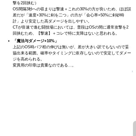
撃を2回挟む）
OS間隔3秒への収まりは撃速＋これの30%の方が良いため、ほぼ誤
差だが「速度+30%に剣を二つ」の方が「会心率+50%に剣砂時
計」より安定した高ダメージを出しやすい。
CTが倍速で進む闘技場においては、普段はOSの間に通常攻撃を2
回挟むため、【撃速】＋コレで特に支障はないと思われる。
「魔法与ダメージ+10%」
上記のOS時バフ程の伸びは無いが、差が大きい訳でもないので妥
協出来る範囲。確率やタイミングに依存しないので安定してダメー
ジを高められる。
変異用の印章は貴重なのである…。
↑