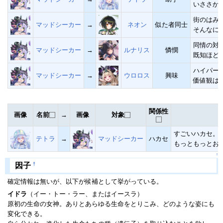
いささか
街のはみ
マッドシーカー
→
ネオン
似た者同士
そんなに
同情の対
マッドシーカー
→
ルナリス
憐憫
既知ほど
ハイパー
マッドシーカー
→
ウロロス
興味
価値観は
関係性
画像
名前
→
画像
対象
すごいハカセ。
テトラ
→
マッドシーカー
ハカセ
もっともっとお
↑
†
因子
確定情報は無いが、以下が候補として挙がっている。
イドラ
（イー・トー・ラー、またはイースラ）
原初の生命の女神。ありとあらゆる生命をとりこみ、どのような姿にも
変化できる。