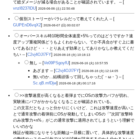
て総ダメージが減る場合があることが確認されています。 -- [
vnzl8237lDU
]
2026-06-06 (土) 22:50:48
個別ストーリーがパラレルだって教えてくれた人 -- [
GUPEnD6vqX2
]
2026-06-07 (日) 00:02:07
オーバースキル時10秒間全体速度+5%ってのはどうですか？速
度アップ重複関係どうもよくわからない。てか不具合がすぐ上に書
いてあるけど・・・とりあえず効果としてありかなしか教えてくだ
ちい -- [
C2vj4OJl7FY
]
2026-06-16 (火) 10:16:13
無し -- [
Ve09PSgoyfU
]
2026-06-16 (火) 10:57:55
あざます -- [
C2vj4OJl7FY
]
2026-06-16 (火) 12:14:05
無いのか…結構頑張って回しちゃった(´・ω・`) -- [
Sc.qB.mfDjw
]
2026-06-18 (木) 00:17:16
>>攻撃速度が高くなると着弾までにOSの攻撃力バフが切れ、
実験液にバフがかからなくなることが確認されている。
この文言だとちょっと分かりにくいけど、これは攻撃速度が高いこ
とで通常攻撃の着弾前にOSが発動してしまいOSの「"次回"攻撃時
のみ攻撃力+n%」がこの通常攻撃に適用されてしまうという理解で
いいのかな
検証が複雑になりそうな距離は一旦横に置いて、具体的な攻撃速度
の数値やハスター以外ではどの試練が該当するのかも分かるといい