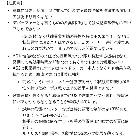
【注意点】
単体には強い反面、縦に並んで出現する多数の敵を殲滅する面制圧
力はあまり高くはない
デバッファーとは言うものの変異刻印なしでは状態異常任せのデバ
フしかできない
ほぼ例外なく状態異常無効の特性を持つボスエネミーなどは
状態異常に頼ることはできない。…ストーリー進行程度であ
れば火力で沈めてしまうので大した問題ではないが。
AS1は試練などのよほどの長期戦でない限り発動する機会はなく、
発動しても効果時間が15秒なのであくまでもおまけ程度のバフ
AS2は状態異常にするのはマッドシーカー本人でなくとも効果を発
揮するため、編成次第では非常に強力
前述のようにボスエネミーはほぼ例外なく状態異常無効の特
性を持つため、ボス戦ではその効果を発揮できない
攻撃速度が高くなると着弾までにOSの攻撃力バフが切れ、実験液
にバフがかからなくなることが確認されている。
試練の祭壇のハスターなどは特に顕著で刻印のみ+30%あた
りまで下げる必要がある。
相手との距離に依存する（相手の位置および味方の配置に依
存）。
ルナリスと組む場合、相対的にOSのバフ効果が薄くなり、