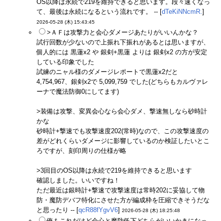
OS以降は永続で219を維持できると思います。段々速くなっ
て、最後は永続になるという流れです。 -- [
dTeKiNNcmR.
]
2026-05-28 (木) 15:43:45
>ＡＦは攻撃力と会心ダメージあたりがいいんかな？
試行回数が少ないので上振れ下振れがあるとは思いますが、
個人的には 黒蓮x2 や 銀剣+黒蓮 よりは 銀剣x2 の方が安定
している印象でした
試練のニャル様のダメージレポートで黒蓮x2だと
4,754,967、銀剣x2で 5,099,759 でした(どちらもカルヴァレ
ーナで魔法防御0にしてます)
>装備は攻撃、変異会心なら会心ダメ、撃速無しなら砂時計
かな
砂時計+撃速でも攻撃速度202(常時)なので、この攻撃速度の
差がどれくらいダメージに影響しているのか検証したいとこ
ろですが、刻印周りの仕様が略
>3回目のOS以降は永続で219を維持できると思います
確認しました。いいですね！
ただ最近は銀時計+撃速で攻撃速度は常時202に妥協して物
防・魔防デバフ特化にさせた方が編成枠を圧縮できそうだな
と思ったり -- [
qcR88fYgvV6
]
2026-05-28 (木) 18:25:48
俺もこれだけど会心と魔防低下どちらがいいかきになっ