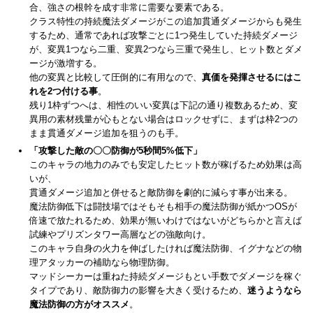
合、強さの根幹を成す非常に需要な要素である。
クラス特性の持続魔法ダメージがこの追加貫通ダメージからも発生
するため、通常であれば攻撃ごとに1つ発生していた持続ダメージ
が、変異1つなら二重、変異2つなら三重で発生し、ヒット数とダメ
ージが激増する。
他の変異と比較して圧倒的に有用なので、
真価を発揮させるにはこ
れを2つ付ける事
。
残り1枠ずつへは、相性のいい変異は下記の通り複数あるため、変
異用の素材残量が心もとない場合はロックせずに、まずは枠2つの
まま貫通ダメージ追加を狙うのも手。
「攻撃した敵の〇〇防御が5秒間5%低下」
このキャラの地力のみでも安定したヒット数が稼げるため効果は高
いが、
貫通ダメージ追加と併せると敵防御を劇的に減らす事が出来る。
魔法防御低下は闘技場ではそもそも相手の魔法防御が紙かつOSが
倍速で放たれるため、効果が無いわけではないがどちらかと言えば
試練やプリズンタワー高層などの強敵向け。
このキャラ自身の火力を伸ばしたければ魔法防御、イグナなどの物
理アタッカーの補助なら物理防御。
マッドシーカーは重ねた持続ダメージもとい手数でダメージを稼ぐ
タイプであり、敵防御力の影響を大きく受けるため、
迷うようなら
魔法防御の方がオススメ
。