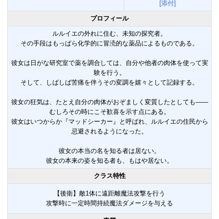
[添付]
プロフィール
ルルイエの外れに住む、未知の探究者。
その手段はもっぱら化学的に冒涜的な薬品によるものである。
彼女は日がな研究室で薬を調合しては、自分や他者の肉体を使って実
験を行う。
そして、しばしば苦痛を伴うその変調を嬉々として記録する。
彼女の狂気は、たとえ自分の肉体がおぞましく変質したとしても――
むしろその時にこそ歓喜を示す点にある。
彼女はいつからか『マッドシーカー』と呼ばれ、ルルイエの住民から
忌避されるようになった。
彼女の本当の名を知る者は居ない。
彼女の本来の姿を知る者も、もはや居ない。
クラス特性
【後衛】敵1体に遠距離魔法攻撃を行う
攻撃時に一定時間持続魔法ダメージを与える