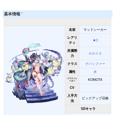
†
基本情報
名前
マッドシーカー
レアリ
★3
ティ
所属勢
ルルイエ
力
クラス
デバッファー
属性
水
イラストレ
KOMOTA
ーター
CV
入手方
ピックアップ召喚
法
SDキャラ