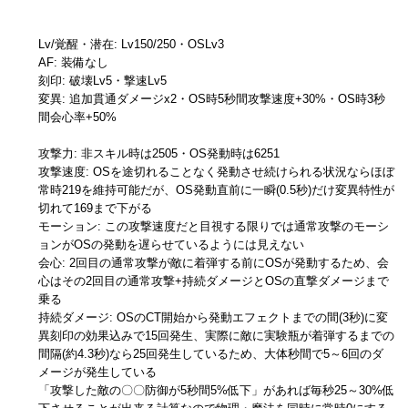
Lv/覚醒・潜在: Lv150/250・OSLv3
AF: 装備なし
刻印: 破壊Lv5・撃速Lv5
変異: 追加貫通ダメージx2・OS時5秒間攻撃速度+30%・OS時3秒
間会心率+50%
攻撃力: 非スキル時は2505・OS発動時は6251
攻撃速度: OSを途切れることなく発動させ続けられる状況ならほぼ
常時219を維持可能だが、OS発動直前に一瞬(0.5秒)だけ変異特性が
切れて169まで下がる
モーション: この攻撃速度だと目視する限りでは通常攻撃のモーシ
ョンがOSの発動を遅らせているようには見えない
会心: 2回目の通常攻撃が敵に着弾する前にOSが発動するため、会
心はその2回目の通常攻撃+持続ダメージとOSの直撃ダメージまで
乗る
持続ダメージ: OSのCT開始から発動エフェクトまでの間(3秒)に変
異刻印の効果込みで15回発生、実際に敵に実験瓶が着弾するまでの
間隔(約4.3秒)なら25回発生しているため、大体秒間で5～6回のダ
メージが発生している
「攻撃した敵の〇〇防御が5秒間5%低下」があれば毎秒25～30%低