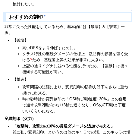
検討したい。
↑
†
おすすめの刻印
非常に尖った性能をしているため、基本的には【破壊】&【撃速】一
択。
【破壊】
高いDPSをより伸ばすために。
クラス特性の継続ダメージの仕様上、敵防御の影響を強く受
*1
ける
ため、基礎値上昇の効果が非常に大きい。
上記の通りイグナに並べる性能を持つため、【強獣】は後々
後悔する可能性が高い。
【撃速】
攻撃間隔の短縮により、変異刻印の防御力低下をさらに重ね
掛けに出来る。
時の砂時計か変異刻印の「OS時に3秒速度+30%」との併用
で通常攻撃2回がかなり3秒に近くなり、OSのCT3秒と丁度
いいくらいになる。
変異刻印（火力）
「攻撃時、攻撃力の10%の貫通ダメージを追加で与える」
雑に強い変異刻印、というのは他のキャラでの話。このキャラの場