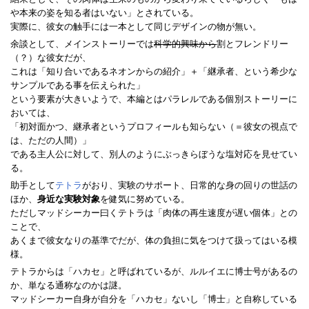
や本来の姿を知る者はいない」とされている。
実際に、彼女の触手には一本として同じデザインの物が無い。
余談として、メインストーリーでは
科学的興味から
割とフレンドリー
（？）な彼女だが、
これは「知り合いであるネオンからの紹介」＋「継承者、という希少な
サンプルである事を伝えられた」
という要素が大きいようで、本編とはパラレルである個別ストーリーに
おいては、
「初対面かつ、継承者というプロフィールも知らない（＝彼女の視点で
は、ただの人間）」
である主人公に対して、別人のようにぶっきらぼうな塩対応を見せてい
る。
助手として
テトラ
がおり、実験のサポート、日常的な身の回りの世話の
ほか、
身近な実験対象
を健気に努めている。
ただしマッドシーカー曰くテトラは「肉体の再生速度が遅い個体」との
ことで、
あくまで彼女なりの基準でだが、体の負担に気をつけて扱ってはいる模
様。
テトラからは「ハカセ」と呼ばれているが、ルルイエに博士号があるの
か、単なる通称なのかは謎。
マッドシーカー自身が自分を「ハカセ」ないし「博士」と自称している