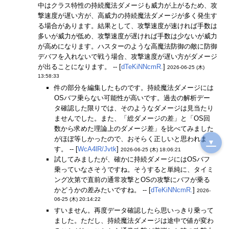
中はクラス特性の持続魔法ダメージも威力が上がるため、攻
撃速度が遅い方が、高威力の持続魔法ダメージが多く発生す
る場合があります。結果として、攻撃速度が速ければ手数は
多いが威力が低め、攻撃速度が遅ければ手数は少ないが威力
が高めになります。ハスターのような高魔法防御の敵に防御
デバフを入れないで戦う場合、攻撃速度が遅い方がダメージ
が出ることになります。 -- [
dTeKiNNcmR.
]
2026-06-25 (木)
13:58:33
件の部分を編集したものです。持続魔法ダメージには
OSバフ乗らない可能性が高いです。過去の解析デー
タ確認した限りでは、そのようなダメージは見当たり
ませんでした。また、「総ダメージの差」と「OS回
数から求めた理論上のダメージ差」を比べてみました
がほぼ等しかったので、おそらく正しいと思われま
▼
す。 -- [
WcA4lR/Jvtk
]
2026-06-25 (木) 18:06:21
試してみましたが、確かに持続ダメージにはOSバフ
乗っていなさそうですね。そうすると単純に、タイミ
ング次第で直前の通常攻撃とOSの攻撃にバフが乗る
かどうかの差みたいですね。 -- [
dTeKiNNcmR.
]
2026-
06-25 (木) 20:14:22
すいません。再度データ確認したら思いっきり乗って
ました。ただし、持続魔法ダメージは途中で値が変わ