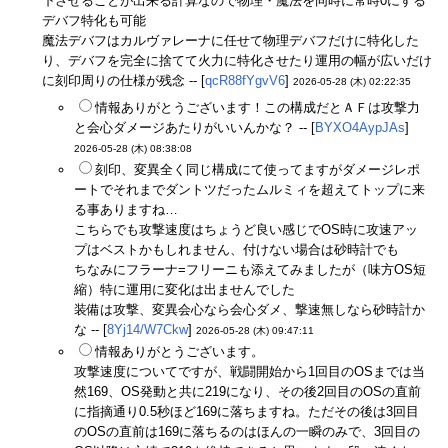
下させることが出来る計算なので物理・魔法を同時に常時0にする
デバフ特化も可能
魔法デバフはカルヴァレーナに任せて物理デバフだけに特化した
り、デバフを完全に捨てて火力に特化させたり運用の幅が広いだけ
に刻印周りの仕様が残念 -- [
qcR88fYgvV6
]
2026-05-28 (木) 02:22:35
情報ありがとうございます！この構成だとＡＦは攻撃力
と会心ダメージあたりがいいんかな？ -- [
BYXO4AypJAs
]
2026-05-28 (木) 08:38:08
刻印、変異全く同じ構成にて使ってますがダメージレポ
ートでそれまでダントツだったムルミィを超えてトップに来
る事ありますね…
こちらでも攻撃速度はちょうど良い感じでOS時に攻速アッ
プはベストかもしれません、付けない場合は砂時計でも
ちなみにフラーナ=フリーニも添えてみましたが（味方OS短
縮）特に運用に変化は出ませんでした
装備は攻撃、変異会心なら会心ダメ、撃速無しなら砂時計か
な -- [
8Yj14/W7Ckw
]
2026-05-28 (木) 09:47:11
情報ありがとうございます。
攻撃速度についてですが、戦闘開始から1回目のOSまでは当
然169、OS発動と共に219になり、その後2回目のOSの直前
に指摘通り0.5秒ほど169に落ちますね。ただその後は3回目
のOSの直前は169に落ちるのはほんの一瞬のみで、3回目の