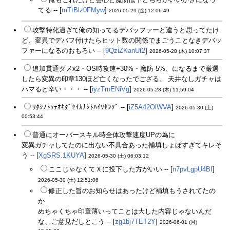
てる -- [
mTtBlz0FMyw
]
2026-05-29 (金) 12:06:49
攻撃特化過ぎて俺の知ってるデバッファーと違うと思ってたけ
ど、変異でデバフ付けたらヒット数の関係でまごうことなきデバッ
ファーになるのおもろい -- [
9QziZKanUt2
]
2026-05-28 (木) 10:07:37
追加貫通ダメx2・OS時攻速+30%・魔防-5%、になるまで厳選
したら変異の印章130ほど亡くなったでござる。 天井なしガチャは
ハマると辛い・・・ -- [
iyzTrnENiVg
]
2026-05-28 (木) 11:59:04
ﾜﾀｼﾉﾄｯﾃｵｷﾀﾞｾｲｶﾅｼﾄﾊｲﾜｾﾝｿﾞ -- [
iZ5A42OlWVA
]
2026-05-30 (土)
00:53:44
普通にオーバースキル時全体攻撃速度UPの為に
変異ガチャしてたのに出ない不具合あった補填しょぼすぎてキレそ
う -- [
XgSRS.1KUYA
]
2026-05-30 (土) 06:03:12
ここじゃなくてＸに投下した方がいい -- [
n7pvLgpU4BI
]
2026-05-30 (土) 12:51:06
修正した旨のお知らせはあったけど補填もうされてたの
か
めちゃくちゃ印章薄いってことは大した内容じゃないんだ
な、ご意見だしとこう -- [
zg1bj7TET2Y
]
2026-06-01 (月)