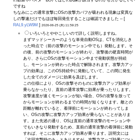
ですね
ちなみにこの通常攻撃にOSの攻撃力バフが吸われる現象は変異な
しの撃速だけでもほぼ毎回発生することは確認できました -- [
RAL9.yLW9M.
]
2026-06-25 (木) 11:59:25
いろいろとややこしいので詳しく説明しますね。
まずマッドシーカーのような単発自動OSは、CTを消化しき
った時点で（前の攻撃のモーション中でも）発動します。そ
の後、前の攻撃のモーションが終わり、攻撃後の硬直時間が
あり、さらにOSの攻撃モーション中まで発動状態が持続
し、モーションが終わった時点で解除されます。攻撃力アッ
プの効果は、このOS持続中に発動していて、この間に発生
した全てのダメージに効果を及ぼします。
この仕様により、OSの攻撃そのものに攻撃力アップ効果が
乗らなかったり、直前の通常攻撃に効果が乗ったりします。
攻撃速度が速くモーションが短い場合、OSの攻撃を放って
からモーションが終わるまでの時間が短くなります。敵との
距離が離れていると、着弾前にモーションが終わってしま
い、OSの攻撃に攻撃力アップ効果が乗らないことがありま
す。また先述の通り、OSは直前の通常攻撃のモーション中
でもいきなり発動するため、直前の通常攻撃の着弾前に発動
すれば、そこに攻撃力アップ効果が乗ります。説明文には
「次回攻撃時のみ」とありますが、攻撃力アップ効果につい