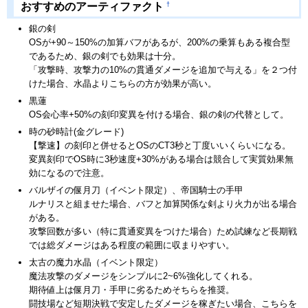
†
おすすめのアーティファクト
銀の剣
OSが+90～150%の加算バフがあるが、200%の乗算もある複合型
であるため、銀の剣でも効果は十分。
「攻撃時、攻撃力の10%の貫通ダメージを追加で与える」を２つ付
けた場合、水晶よりこちらの方が効果が高い。
黒蓮
OS会心率+50%の刻印変異を付ける場合、銀の剣の代替として。
時の砂時計(金グレード)
【撃速】の刻印と併せるとOSのCT3秒と丁度いいくらいになる。
変異刻印でOS時に3秒速度+30%がある場合は競合して実質効果無
効になるので注意。
バルザイの偃月刀（イベント限定）、帝国騎士の手甲
ルナリスと組ませた場合、バフと加算関係な剣より火力が出る場合
がある。
攻撃回数が多い（特に貫通変異をつけた場合）ため試練など長期戦
では総ダメージはある程度の範囲に収まりやすい。
太古の魔力水晶（イベント限定）
魔法攻撃のダメージをシンプルに2~6%強化してくれる。
期待値上は偃月刀・手甲に劣るためそちらを推奨。
闘技場など短期決戦で安定したダメージを稼ぎたい場合、こちらを