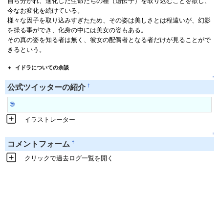
自ら分かれ、進化した生命たちの種（遺伝子）を取り込むことを欲し、
今なお変化を続けている。
様々な因子を取り込みすぎたため、その姿は美しさとは程遠いが、幻影
を操る事ができ、化身の中には美女の姿もある。
その真の姿を知る者は無く、彼女の配偶者となる者だけが見ることがで
きるという。
+
イドラについての余談
↑
†
公式ツイッターの紹介
🌐
イラストレーター
↑
†
コメントフォーム
クリックで過去ログ一覧を開く