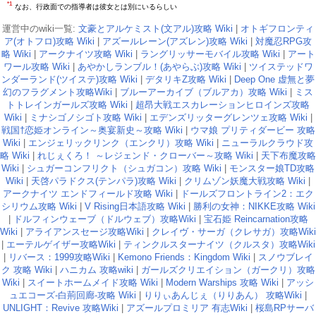
*1
なお、行政面での指導者は彼女とは別にいるらしい
運営中のwiki一覧:
文豪とアルケミスト(文アル)攻略 Wiki
|
オトギフロンティ
ア(オトフロ)攻略 Wiki
|
アズールレーン(アズレン)攻略 Wiki
|
対魔忍RPG攻
略 Wiki
|
アークナイツ攻略 Wiki
|
ラングリッサーモバイル攻略 Wiki
|
アート
ワール攻略 Wiki
|
あやかしランブル！(あやらぶ)攻略 Wiki
|
ツイステッドワ
ンダーランド(ツイステ)攻略 Wiki
|
デタリキZ攻略 Wiki
|
Deep One 虚無と夢
幻のフラグメント攻略Wiki
|
ブルーアーカイブ（ブルアカ）攻略 Wiki
|
ミス
トトレインガールズ攻略 Wiki
|
超昂大戦エスカレーションヒロインズ攻略
Wiki
|
ミナシゴノシゴト攻略 Wiki
|
エデンズリッターグレンツェ攻略 Wiki
|
戦国†恋姫オンライン～奥宴新史～攻略 Wiki
|
ウマ娘 プリティダービー 攻略
Wiki
|
エンジェリックリンク（エンクリ）攻略 Wiki
|
ニューラルクラウド攻
略 Wiki
|
れじぇくろ！ ～レジェンド・クローバー～攻略 Wiki
|
天下布魔攻略
Wiki
|
シュガーコンフリクト（シュガコン）攻略 Wiki
|
モンスター娘TD攻略
Wiki
|
天啓パラドクス(テンパラ)攻略 Wiki
|
クリムゾン妖魔大戦攻略 Wiki
|
アークナイツ エンドフィールド攻略 Wiki
|
ドールズフロントライン2：エク
シリウム攻略 Wiki
|
V Rising日本語攻略 Wiki
|
勝利の女神：NIKKE攻略 Wiki
|
ドルフィンウェーブ（ドルウェブ）攻略Wiki
|
宝石姫 Reincarnation攻略
Wiki
|
アライアンスセージ攻略Wiki
|
クレイヴ・サーガ（クレサガ）攻略Wiki
|
エーテルゲイザー攻略Wiki
|
ティンクルスターナイツ（クルスタ）攻略Wiki
|
リバース：1999攻略Wiki
|
Kemono Friends：Kingdom Wiki
|
スノウブレイ
ク 攻略 Wiki
|
ハニカム 攻略wiki
|
ガールズクリエイション（ガークリ）攻略
Wiki
|
スイートホームメイド攻略 Wiki
|
Modern Warships 攻略 Wiki
|
アッシ
ュエコーズ-白荊回廊-攻略 Wiki
|
りりぃあんじぇ（りりあん） 攻略Wiki
|
UNLIGHT：Revive 攻略Wiki
|
アズールプロミリア 有志Wiki
|
桜島RPサーバ