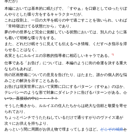
率だが）
本編においては基本的に眠たげで、「すやぁ」を口癖としてゆったりぼ
んやりとした喋り方をするキャラクターだが、
これは役割上、一日の大半を眠りの中で過ごすことを強いられ、いわば
「常時寝ぼけてる状態だから」であり、
夢の中の世界など完全に覚醒している状態においては、別人のように落
ち着いて明晰な喋り方をする。
また、どれだけ眠そうに見えても伝えるべき情報、くだすべき指示を滞
らせることはなく、
*1
名実ともにルルイエの宗教的指導者に相応しいキャラである。
仕事である「お告げ」については、本編のように街の命運を決する重大
なものもあれば、
街の区画整備についての意見を告げたり、はたまた、誰かの個人的な悩
みごとの解決を示すこともある。
お告げは現実世界において実際に口にするパターン（すやぁ）のほか、
テレパシーのような形で対象にダイレクトに告げるパターンがある。
こ
いつ、直接頭の中に・・・？！
そうした働きから、ルルイエの住人たちからは絶大な信頼と敬愛を寄せ
られており、
ちょっとベンチでうたたねしているだけで通りすがりのヴァイス達が
次々にお供えを持ちより、
あっという間に周囲がお供え物で埋まってしまうほど。
どこぞの城娘
と