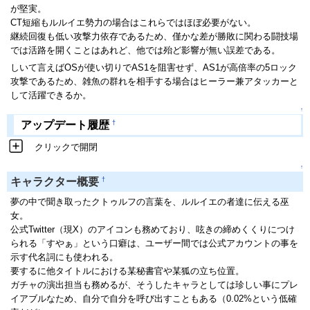
が堅実。
CT短縮もルルイエ勢力の場合はこれらではほぼ必要がない。
継続回復も低い攻撃力依存であるため、僅かな差が勝敗に関わる闘技場
では活路を開くことはあれど、他では殆ど影響が無い誤差である。
しいて言えばOSが使い切りでAS1を阻害せず、AS1が高倍率の5ロック
攻撃であるため、雑魚の群れを相手する場合はヒーラー兼アタッカーと
して活躍できるか。
↑
†
アップデート履歴
クリックで開閉
↑
†
キャラクター概要
夢の中で聞き取ったクトゥルフの言葉を、ルルイエの者達に伝える巫
女。
公式Twitter（現X）のアイコンも務めており、呟きの締めくくりにつけ
られる「すやぁ」という口癖は、ユーザー間では公式アカウントの事を
示す代名詞にも使われる。
要するに他タイトルにおける某秘書官や某狐の立ち位置。
ガチャの演出担当も務めるが、そうしたキャラとしては珍しい事にプレ
イアブルなため、自分で自分を呼び出すこともある（0.02%という低確