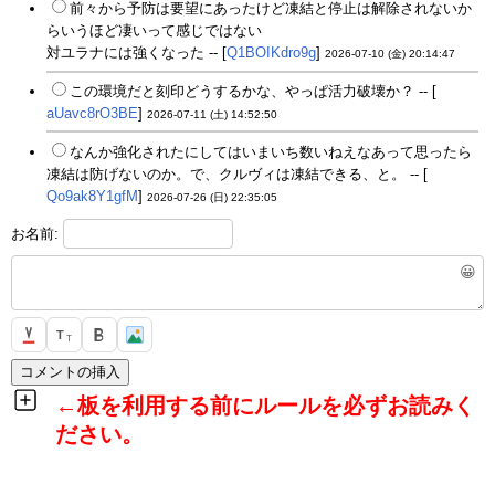
前々から予防は要望にあったけど凍結と停止は解除されないか
らいうほど凄いって感じではない
対ユラナには強くなった -- [
Q1BOIKdro9g
]
2026-07-10 (金) 20:14:47
この環境だと刻印どうするかな、やっぱ活力破壊か？ -- [
aUavc8rO3BE
]
2026-07-11 (土) 14:52:50
なんか強化されたにしてはいまいち数いねえなあって思ったら
凍結は防げないのか。で、クルヴィは凍結できる、と。 -- [
Qo9ak8Y1gfM
]
2026-07-26 (日) 22:35:05
お名前:
😀
T
T
←板を利用する前にルールを必ずお読みく
ださい。