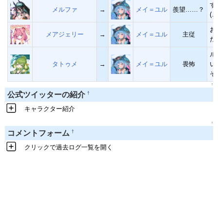
ず
メルファ
→
メイ＝ユル
羨望……？
(
お
メアジェリー
→
メイ＝ユル
主従
た
ル
タトゥメ
→
メイ＝ユル
畏怖
い
そ
↑
†
公式ツイッターの紹介
キャラクター紹介
↑
†
コメントフォーム
クリックで過去ログ一覧を開く