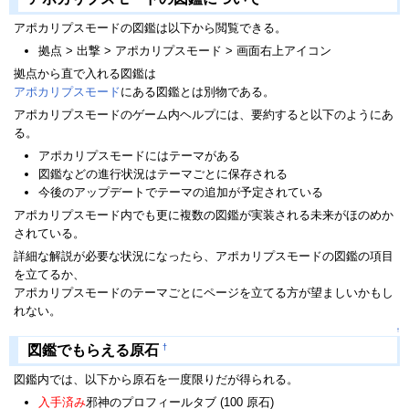
アポカリプスモードの図鑑は以下から閲覧できる。
拠点 > 出撃 > アポカリプスモード > 画面右上アイコン
拠点から直で入れる図鑑は
アポカリプスモード
にある図鑑とは別物である。
アポカリプスモードのゲーム内ヘルプには、要約すると以下のようにあ
る。
アポカリプスモードにはテーマがある
図鑑などの進行状況はテーマごとに保存される
今後のアップデートでテーマの追加が予定されている
アポカリプスモード内でも更に複数の図鑑が実装される未来がほのめか
されている。
詳細な解説が必要な状況になったら、アポカリプスモードの図鑑の項目
を立てるか、
アポカリプスモードのテーマごとにページを立てる方が望ましいかもし
れない。
↑
†
図鑑でもらえる原石
図鑑内では、以下から原石を一度限りだが得られる。
入手済み
邪神のプロフィールタブ (100 原石)