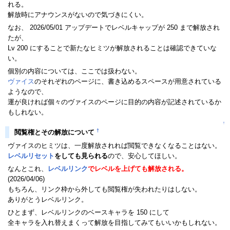
れる。
解放時にアナウンスがないので気づきにくい。
なお、 2026/05/01 アップデートでレベルキャップが 250 まで解放され
たが、
Lv 200 にすることで新たなヒミツが解放されることは確認できていな
い。
個別の内容については、ここでは扱わない。
ヴァイス
のそれぞれのページに、書き込めるスペースが用意されている
ようなので、
運が良ければ個々のヴァイスのページに目的の内容が記述されているか
もしれない。
↑
†
閲覧権とその解放について
ヴァイスのヒミツは、一度解放されれば閲覧できなくなることはない。
レベルリセット
をしても見られる
ので、安心してほしい。
なんとこれ、
レベルリンク
でレベルを上げても解放される。
(2026/04/06)
もちろん、リンク枠から外しても閲覧権が失われたりはしない。
ありがとうレベルリンク。
ひとまず、レベルリンクのベースキャラを 150 にして
全キャラを入れ替えまくって解放を目指してみてもいいかもしれない。