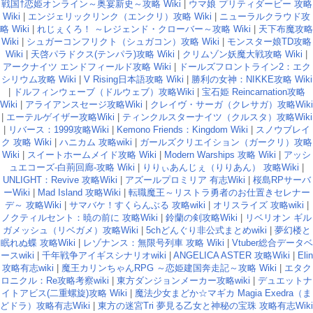
戦国†恋姫オンライン～奥宴新史～攻略 Wiki
|
ウマ娘 プリティダービー 攻略
Wiki
|
エンジェリックリンク（エンクリ）攻略 Wiki
|
ニューラルクラウド攻
略 Wiki
|
れじぇくろ！ ～レジェンド・クローバー～攻略 Wiki
|
天下布魔攻略
Wiki
|
シュガーコンフリクト（シュガコン）攻略 Wiki
|
モンスター娘TD攻略
Wiki
|
天啓パラドクス(テンパラ)攻略 Wiki
|
クリムゾン妖魔大戦攻略 Wiki
|
アークナイツ エンドフィールド攻略 Wiki
|
ドールズフロントライン2：エク
シリウム攻略 Wiki
|
V Rising日本語攻略 Wiki
|
勝利の女神：NIKKE攻略 Wiki
|
ドルフィンウェーブ（ドルウェブ）攻略Wiki
|
宝石姫 Reincarnation攻略
Wiki
|
アライアンスセージ攻略Wiki
|
クレイヴ・サーガ（クレサガ）攻略Wiki
|
エーテルゲイザー攻略Wiki
|
ティンクルスターナイツ（クルスタ）攻略Wiki
|
リバース：1999攻略Wiki
|
Kemono Friends：Kingdom Wiki
|
スノウブレイ
ク 攻略 Wiki
|
ハニカム 攻略wiki
|
ガールズクリエイション（ガークリ）攻略
Wiki
|
スイートホームメイド攻略 Wiki
|
Modern Warships 攻略 Wiki
|
アッシ
ュエコーズ-白荊回廊-攻略 Wiki
|
りりぃあんじぇ（りりあん） 攻略Wiki
|
UNLIGHT：Revive 攻略Wiki
|
アズールプロミリア 有志Wiki
|
桜島RPサーバ
ーWiki
|
Mad Island 攻略Wiki
|
転職魔王～リストラ勇者のお仕置きセレナー
デ～ 攻略Wiki
|
サマバケ！すくらんぶる 攻略wiki
|
オリスライズ 攻略wiki
|
ノクティルセント：暁の前に 攻略Wiki
|
鈴蘭の剣攻略Wiki
|
リベリオン ギル
ガメッシュ（リベガメ）攻略Wiki
|
5chどんぐり非公式まとめwiki
|
夢幻楼と
眠れぬ蝶 攻略Wiki
|
レゾナンス：無限号列車 攻略 Wiki
|
Vtuber総合データベ
ースwiki
|
千年戦争アイギスシナリオwiki
|
ANGELICA ASTER 攻略Wiki
|
Elin
攻略有志wiki
|
魔王カリンちゃんRPG ～恋姫建国奔走記～攻略 Wiki
|
エタク
ロニクル：Re攻略考察wiki
|
東方ダンジョンメーカー攻略wiki
|
デュエットナ
イトアビス(二重螺旋)攻略 Wiki
|
魔法少女まどか☆マギカ Magia Exedra（ま
どドラ）攻略有志Wiki
|
東方の迷宮Tri 夢見る乙女と神秘の宝珠 攻略有志Wiki