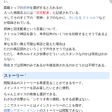
い。
図鑑トップの
邪神
を選択すると入れるが、
入った画面左上には「
旧支配者
」と記述されている。
そしてそのすぐ下の「邪神」タブのなかに、
大いなる クトゥルフ
など
が収録されている。
邪神と旧支配者という言葉について、
クトゥルフ神話を扱う、本作以外のいくつかを比較するとそうであるよ
うに
単なる言い換え可能な単語と捉えた場合は
ただの表記揺れということで片付きそうではある。
ただし、本作ルルイエ少女隊がどういったスタンスなのかは現在はわか
らない。
現在タブは邪神のみであるが今後追加されるのかどうかは不明である。
↑
†
ストーリー
閲覧済みのストーリーを再度見ることができるモード。
メインストーリーを読み返したいときに便利。
ちゃんとボイスの有無も選択できる。
わざわざ出撃から「シナリオ有り挑戦」をする必要はない。
ここでストーリーとはメインストーリーのことを指す。
残響シアター
、
イベント
のストーリーは閲覧できない。