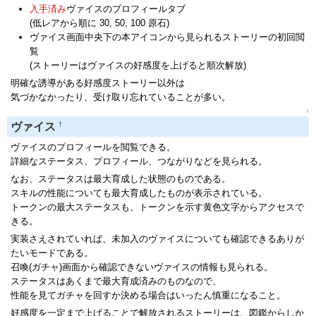
入手済み
ヴァイスのプロフィールタブ
(低レアから順に 30, 50, 100 原石)
ヴァイス画面中央下の本アイコンから見られるストーリーの初回閲
覧
(ストーリーはヴァイスの好感度を上げると順次解放)
明確な誘導がある好感度ストーリー以外は
気づかなかったり、受け取り忘れていることが多い。
↑
†
ヴァイス
ヴァイスのプロフィールを閲覧できる。
詳細なステータス、プロフィール、つながりなどを見られる。
なお、ステータスは最大育成した状態のものである。
スキルの性能についても最大育成したものが表示されている。
トークンの最大ステータスも、トークンを示す黄色文字からアクセスで
きる。
実装さえされていれば、未加入のヴァイスについても確認できるありが
たいモードである。
召喚(ガチャ)画面から確認できないヴァイスの情報も見られる。
ステータスはあくまで最大育成済みのものなので、
性能を見てガチャを回すか決める場合はいったん慎重になること。
好感度を一定まで上げることで解放されるストーリーは、図鑑からしか