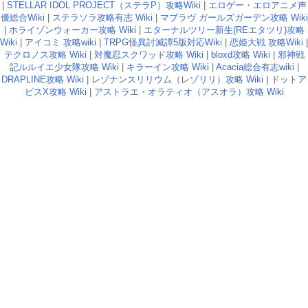
|
STELLAR IDOL PROJECT（ステラP）攻略Wiki
|
エロゲー・エロアニメ声
優総合Wiki
|
ステラソラ攻略有志 Wiki
|
マブラヴ ガールズガーデン攻略 Wiki
|
ホライゾンウォーカー攻略 Wiki
|
エターナルツリー新生(REエタツリ)攻略
Wiki
|
アイコミ 攻略wiki
|
TRPG怪異討滅譚5版対応Wiki
|
恋姫大戦 攻略Wiki
|
テクロノス攻略 Wiki
|
対魔忍スクワッド攻略 Wiki
|
bloxd攻略 Wiki
|
邪神戦
記ルルイエ少女隊攻略 Wiki
|
キラーイン攻略 Wiki
|
Acacia総合有志wiki
|
DRAPLINE攻略 Wiki
|
レゾナンスリリウム（レゾリリ）攻略 Wiki
|
ドットア
ビスX攻略 Wiki
|
アストラエ・オラティオ（アスオラ）攻略 Wiki