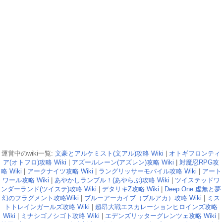
運営中のwiki一覧:
文豪とアルケミスト(文アル)攻略 Wiki
|
オトギフロンティ
ア(オトフロ)攻略 Wiki
|
アズールレーン(アズレン)攻略 Wiki
|
対魔忍RPG攻
略 Wiki
|
アークナイツ攻略 Wiki
|
ラングリッサーモバイル攻略 Wiki
|
アート
ワール攻略 Wiki
|
あやかしランブル！(あやらぶ)攻略 Wiki
|
ツイステッドワ
ンダーランド(ツイステ)攻略 Wiki
|
デタリキZ攻略 Wiki
|
Deep One 虚無と夢
幻のフラグメント攻略Wiki
|
ブルーアーカイブ（ブルアカ）攻略 Wiki
|
ミス
トトレインガールズ攻略 Wiki
|
超昂大戦エスカレーションヒロインズ攻略
Wiki
|
ミナシゴノシゴト攻略 Wiki
|
エデンズリッターグレンツェ攻略 Wiki
|