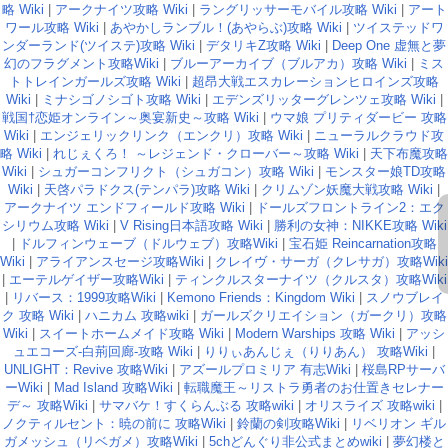
略 Wiki
|
アークナイツ攻略 Wiki
|
ラングリッサーモバイル攻略 Wiki
|
アート
ワール攻略 Wiki
|
あやかしランブル！(あやらぶ)攻略 Wiki
|
ツイステッドワ
ンダーランド(ツイステ)攻略 Wiki
|
デタリキZ攻略 Wiki
|
Deep One 虚無と夢
幻のフラグメント攻略Wiki
|
ブルーアーカイブ（ブルアカ）攻略 Wiki
|
ミス
トトレインガールズ攻略 Wiki
|
超昂大戦エスカレーションヒロインズ攻略
Wiki
|
ミナシゴノシゴト攻略 Wiki
|
エデンズリッターグレンツェ攻略 Wiki
|
戦国†恋姫オンライン～奥宴新史～攻略 Wiki
|
ウマ娘 プリティダービー 攻略
Wiki
|
エンジェリックリンク（エンクリ）攻略 Wiki
|
ニューラルクラウド攻
略 Wiki
|
れじぇくろ！ ～レジェンド・クローバー～攻略 Wiki
|
天下布魔攻略
Wiki
|
シュガーコンフリクト（シュガコン）攻略 Wiki
|
モンスター娘TD攻略
Wiki
|
天啓パラドクス(テンパラ)攻略 Wiki
|
クリムゾン妖魔大戦攻略 Wiki
|
アークナイツ エンドフィールド攻略 Wiki
|
ドールズフロントライン2：エク
シリウム攻略 Wiki
|
V Rising日本語攻略 Wiki
|
勝利の女神：NIKKE攻略 Wiki
|
ドルフィンウェーブ（ドルウェブ）攻略Wiki
|
宝石姫 Reincarnation攻略
Wiki
|
アライアンスセージ攻略Wiki
|
クレイヴ・サーガ（クレサガ）攻略Wiki
|
エーテルゲイザー攻略Wiki
|
ティンクルスターナイツ（クルスタ）攻略Wiki
|
リバース：1999攻略Wiki
|
Kemono Friends：Kingdom Wiki
|
スノウブレイ
ク 攻略 Wiki
|
ハニカム 攻略wiki
|
ガールズクリエイション（ガークリ）攻略
Wiki
|
スイートホームメイド攻略 Wiki
|
Modern Warships 攻略 Wiki
|
アッシ
ュエコーズ-白荊回廊-攻略 Wiki
|
りりぃあんじぇ（りりあん） 攻略Wiki
|
UNLIGHT：Revive 攻略Wiki
|
アズールプロミリア 有志Wiki
|
桜島RPサーバ
ーWiki
|
Mad Island 攻略Wiki
|
転職魔王～リストラ勇者のお仕置きセレナー
デ～ 攻略Wiki
|
サマバケ！すくらんぶる 攻略wiki
|
オリスライズ 攻略wiki
|
ノクティルセント：暁の前に 攻略Wiki
|
鈴蘭の剣攻略Wiki
|
リベリオン ギル
ガメッシュ（リベガメ）攻略Wiki
|
5chどんぐり非公式まとめwiki
|
夢幻楼と