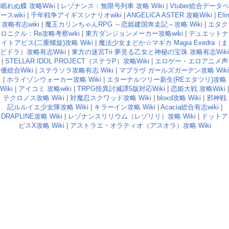
眠れぬ蝶 攻略Wiki
|
レゾナンス：無限号列車 攻略 Wiki
|
Vtuber総合データベ
ースwiki
|
千年戦争アイギスシナリオwiki
|
ANGELICA ASTER 攻略Wiki
|
Elin
攻略有志wiki
|
魔王カリンちゃんRPG ～恋姫建国奔走記～攻略 Wiki
|
エタク
ロニクル：Re攻略考察wiki
|
東方ダンジョンメーカー攻略wiki
|
デュエットナ
イトアビス(二重螺旋)攻略 Wiki
|
魔法少女まどか☆マギカ Magia Exedra（ま
どドラ）攻略有志Wiki
|
東方の迷宮Tri 夢見る乙女と神秘の宝珠 攻略有志Wiki
|
STELLAR IDOL PROJECT（ステラP）攻略Wiki
|
エロゲー・エロアニメ声
優総合Wiki
|
ステラソラ攻略有志 Wiki
|
マブラヴ ガールズガーデン攻略 Wiki
|
ホライゾンウォーカー攻略 Wiki
|
エターナルツリー新生(REエタツリ)攻略
Wiki
|
アイコミ 攻略wiki
|
TRPG怪異討滅譚5版対応Wiki
|
恋姫大戦 攻略Wiki
|
テクロノス攻略 Wiki
|
対魔忍スクワッド攻略 Wiki
|
bloxd攻略 Wiki
|
邪神戦
記ルルイエ少女隊攻略 Wiki
|
キラーイン攻略 Wiki
|
Acacia総合有志wiki
|
DRAPLINE攻略 Wiki
|
レゾナンスリリウム（レゾリリ）攻略 Wiki
|
ドットア
ビスX攻略 Wiki
|
アストラエ・オラティオ（アスオラ）攻略 Wiki