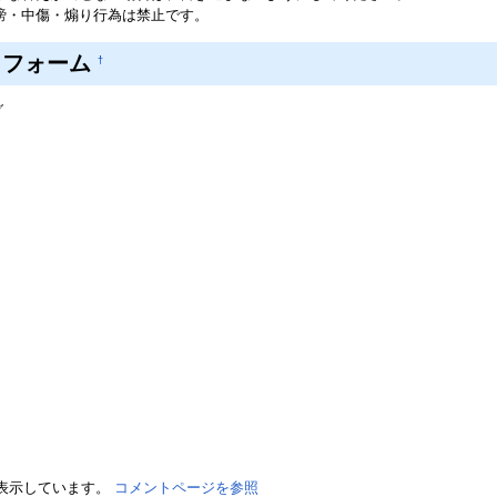
謗・中傷・煽り行為は禁止です。
トフォーム
†
グ
を表示しています。
コメントページを参照