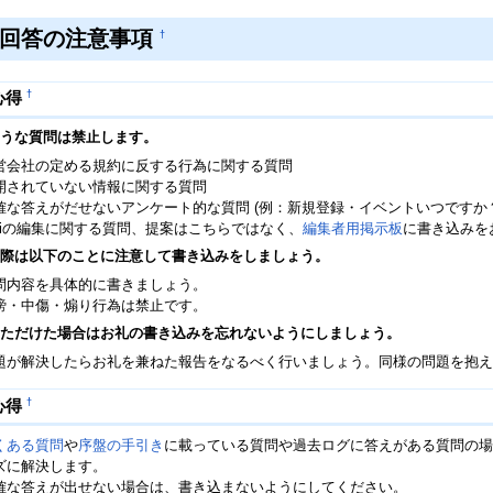
と回答の注意事項
†
†
心得
うな質問は禁止します。
営会社の定める規約に反する行為に関する質問
開されていない情報に関する質問
確な答えがだせないアンケート的な質問 (例：新規登録・イベントいつですか？
ikiの編集に関する質問、提案はこちらではなく、
編集者用掲示板
に書き込みを
際は以下のことに注意して書き込みをしましょう。
問内容を具体的に書きましょう。
謗・中傷・煽り行為は禁止です。
ただけた場合はお礼の書き込みを忘れないようにしましょう。
題が解決したらお礼を兼ねた報告をなるべく行いましょう。同様の問題を抱え
†
心得
くある質問
や
序盤の手引き
に載っている質問や過去ログに答えがある質問の場
ズに解決します。
確な答えが出せない場合は、書き込まないようにしてください。