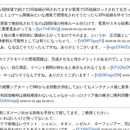
か闘技場で続けてOS短縮が56されてますが変異でOS短縮ロックされてる方
とミニゲーム開催みたいな感覚で習慣化されそうだったら10%短縮を外そうかと
恩寵で無効化されてるのは闘技場の特殊ルール分だけで、変異やスキル効果
重要度あがってる -- [
iyzTrnENiVg
]
2026-06-30 (火) 00:50:28
１枝の通り相対的に価値が上がってるのでそのまま。というか、正式版とし
神参戦も可能性としては有りになっちゃう。 -- [
Ve09PSgoyfU
]
2026-06-30 (火) 0
あ、なるほどそうだったんですね。ありがとうございます。 -- [
kugcEFAVE
カリプスモードの恩寵図鑑は、完成させると何かメリットがあるのでしょうか？ -
ない。自己満足。イベント期間が終わると表示もされなくなる -- [
EP1Q0yD
やっぱりそうなんですね。ありがとうございます！ -- [
rQE8EegyfZM
]
2026-
の残響シアターって5時から全回数分消化しておいてもメンテナンス後に新章って
初回攻略時は挑戦権使わないんじゃなかったっけクリア後の稼ぎに権利消費する…
R1rKKniqw
]
2026-07-03 (金) 20:08:21
用にダメージ出せる前衛を手持ちで探してます。ご教授ください。
いればいいけど持ってないんで…
ラで候補はレヴナント、シェルン、ネオン、シゼルメ、ネーフェジアー、完凸
組み合わせなどもあるとありがたいです。 -- [
YYb8rl75erw
]
2026-07-05 (日) 14:1