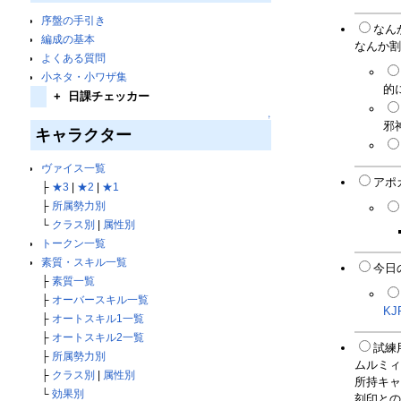
序盤の手引き
なん
編成の基本
なんか割
よくある質問
小ネタ・小ワザ集
的に
+
日課チェッカー
↑
邪
キャラクター
ヴァイス一覧
アポ
├
★3
|
★2
|
★1
├
所属勢力別
└
クラス別
|
属性別
トークン一覧
素質・スキル一覧
今日
├
素質一覧
├
オーバースキル一覧
KJ
├
オートスキル1一覧
├
オートスキル2一覧
試練
├
所属勢力別
ムルミィ
├
クラス別
|
属性別
所持キャ
└
効果別
刻印との