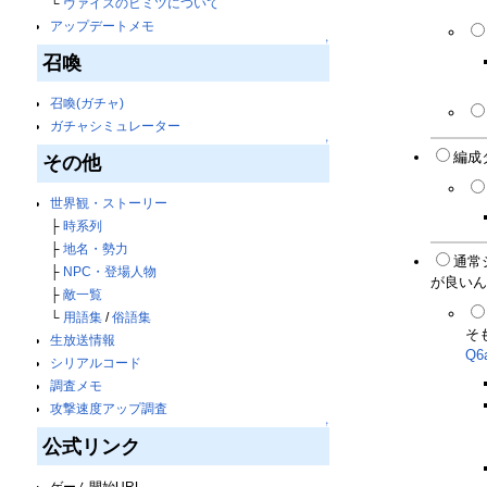
└
ヴァイスのヒミツについて
アップデートメモ
↑
召喚
召喚(ガチャ)
ガチャシミュレーター
↑
編成
その他
世界観・ストーリー
├
時系列
├
地名・勢力
通常
├
NPC・登場人物
が良いん
├
敵一覧
└
用語集
/
俗語集
そ
生放送情報
Q6
シリアルコード
調査メモ
攻撃速度アップ調査
↑
公式リンク
ゲーム開始URL