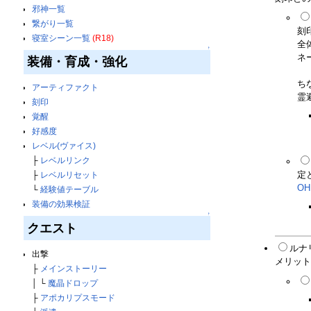
邪神一覧
繋がり一覧
刻
寝室シーン一覧
(R18)
全
↑
ネ
装備・育成・強化
ち
アーティファクト
霊
刻印
覚醒
好感度
レベル(ヴァイス)
├
レベルリンク
定
├
レベルリセット
OH
└
経験値テーブル
装備の効果検証
↑
クエスト
ルナ
出撃
メリットは
├
メインストーリー
│ └
魔晶ドロップ
├
アポカリプスモード