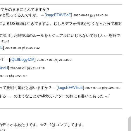
ってそのままにされてますか？
思ってるんですが。 -- [
kugcEFAVEoE
]
2026-06-29 (月) 18:40:24
によるOS短縮は生きてますよ。むしろデフォ倍速がなくなった分で相対
て採用した闘技場のルールをカジュアルにいじらないで欲しい…恩寵で
3:41:44
oE
]
2026-06-30 (火) 04:07:42
- [
rQE8EegyfZM
]
2026-07-01 (水) 21:23:09
NncU
]
2026-07-01 (水) 21:41:18
07-01 (水) 22:23:07
挑戦可能だと思いますか？ -- [
kugcEFAVEoE
]
2026-07-03 (金) 04:58:51
…のようなことがwikiのシアターの稿にも書いてあった -- [
ディオネあたりです。☆2、1はコンプしてます。
3:22