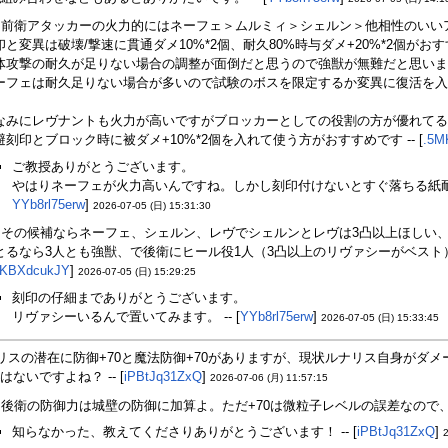
前衛アタッカーの火力的にはネーフェ＞ムルミィ＞シェルン＞他相性のいい
印と変異は破壊/撃速に貫通ダメ10%*2個、耐久80%時与ダメ+20%*2個がお
体攻撃の耐久が足りない場合の調整が面倒だと思うので強獣が無難だと思いま
ーフェは耐久足りない場合が多いので試験のボスを限定するか変異に復活を入
なみにレヴナントも火力が高いですがブロッカーとしての役割の方が優れてる
避刻印とブロック時に被ダメ+10%*2個を入れて使う方がおすすめです -- [
.5M
ご教授ありがとうございます。
やはりネーフェが火力高いんですね。しかし刻印付けないとすぐ落ちる紙耐久
YYb8rl75erw
]
2026-07-05 (日) 15:31:30
その候補ならネーフェ、シェルン、レヴでシェルンとレヴは3凸以上ほしい
とるなら3人とも強獣、で後衛にヒール役1人（3凸以上のリヴァシーがベスト）
KBXdcukJY
]
2026-07-05 (日) 15:29:25
刻印の仔細までありがとうございます。
リヴァシーいるんで置いてみます。 -- [
YYb8rl75erw
]
2026-07-05 (日) 15:33:45
リスの潜在に防御+70と魔法防御+70がありますが、現状ルナリス自身がダ
ないですよね？ -- [
iPBtJq31ZxQ
]
2026-07-06 (月) 11:57:15
後衛の防御力は城壁の防御に加算よ。ただ+70は微粒子レベルの誤差なので、優
知らなかった、教えてくださりありがとうございます！ -- [
iPBtJq31ZxQ
]