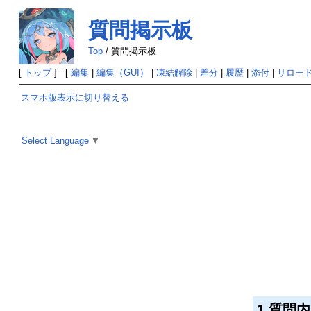
質問掲示板
Top
/
質問掲示板
[
トップ
] [
編集
|
編集（GUI）
|
凍結解除
|
差分
|
履歴
|
添付
|
リロー
スマホ版表示に切り替える
Select Language
▼
1.質問