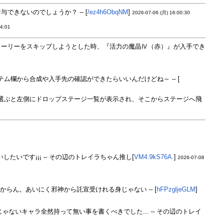
きないのでしょうか？ -- [
/ez4h6ObqNM
]
2026-07-06 (月) 16:00:30
24:01
トーリーをスキップしようとした時、『活力の魔晶Ⅳ（赤）』が入手でき
欄から合成や入手先の確認ができたらいいんだけどね～ -- [
選ぶと左側にドロップステージ一覧が表示され、そこからステージへ飛
です¡¡¡ -- その辺のトレイラちゃん推し[
VM4.9kS76A.
]
2026-07-08
ん。あいにく邪神から託宣受けれる身じゃない -- [
hFPzgljeGLM
]
ないキャラ全然持って無い事を書くべきでした... -- その辺のトレイ