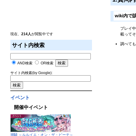
wiki内
プレイ
載ってそ
現在、
214人
が閲覧中です
調べても
サイト内検索
AND検索
OR検索
サイト内検索(by Google):
イベント
開催中イベント
潮騒 ～ルルイエ・オン・ザ・ビーチ～