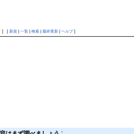
ド
] [
新規
|
一覧
|
検索
|
最終更新
|
ヘルプ
]
内容はまず調べましょう
†