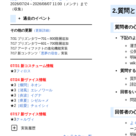
2026/07/24～2026/08/07 11:00（メンテ）まで
（収集）
2.質問
+
過去のイベント
質問者の
その他の更新
（更新詳細）
下記のよ
7/31 プリズンタワー701～800階層追加
7/17 プリズンタワー601～700階層追加
運
7/17 アーティファクトの進化機能実装
公
7/17 新コンテンツ「
悪夢の宿舎
」実装
明
w
07/31 新コスチューム情報
質問する
★3
フィロス
質
07/24 新ヴァイス情報
誹
★3
［燦閃］ネオン
★3
［渚風］エレノワール
回答をい
★3
［炎波］イグナ
問
★3
［痺夏］シゼル＝メ
★2
［眩愛］チェイシィ
回答者の
07/17 新ヴァイス情報
★3
ク＝ルヴィ
よ
実装履歴
ー
明