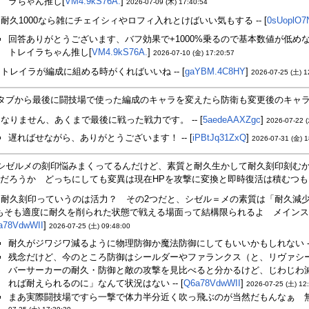
ラちゃん推し[
VM4.9kS76A.
]
2026-07-09 (木) 17:40:54
耐久1000なら雑にチェイシィやロフィ入れとけばいい気もする -- [
0sUoplO7
回答ありがとうございます、バフ効果で+1000%乗るので基本数値が低めな
トレイラちゃん推し[
VM4.9kS76A.
]
2026-07-10 (金) 17:20:57
トレイラが編成に組める時がくればいいね -- [
gaYBM.4C8HY
]
2026-07-25 (土) 1
タブから最後に闘技場で使った編成のキャラを変えたら防衛も変更後のキャラにな
なりません、あくまで最後に戦った戦力です。 -- [
5aedeAAXZgc
]
2026-07-22 (
遅ればせながら、ありがとうございます！ -- [
iPBtJq31ZxQ
]
2026-07-31 (金) 1
シゼルメの刻印悩みまくってるんだけど、素質と耐久生かして耐久刻印刻む
だろうか どっちにしても変異は現在HPを攻撃に変換と即時復活は積むつもりだけ
耐久刻印っていうのは活力？ その2つだと、シゼル＝メの素質は「耐久減
もそも適度に耐久を削られた状態で戦える場面って結構限られるよ メインスト
a78VdwWII
]
2026-07-25 (土) 09:48:00
耐久がジワジワ減るように物理防御か魔法防御にしてもいいかもしれない --
残念だけど、今のところ防御はシールダーやファランクス（と、リヴァシ
バーサーカーの耐久・防御と敵の攻撃を見比べると分かるけど、じわじわ減
れば耐えられるのに」なんて状況はない -- [
Q6a78VdwWII
]
2026-07-25 (土) 12
まあ実際闘技場ですら一撃で体力半分近く吹っ飛ぶのが当然だもんなぁ 無理に