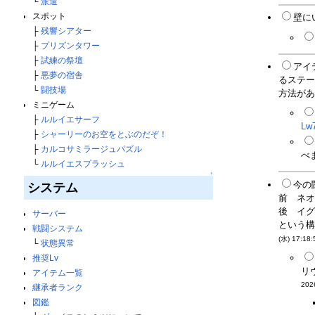
└
派遣
スポット
壁に
├
残響シアター
├
プリズンタワー
├
試練の祭壇
アイ
├
悪夢の宿舎
るステー
└
闘技場
方法があ
ミニゲーム
├
ルルイエサーフ
Lw
├
シャーリーのお空をとぶのだぞ！
├
カルコサミラージュパズル
べま
└
ルルイエスプラッシュ
↑
今の
システム
前 ネオ
後 イグ
サーバー
という構
戦闘システム
(水) 17:18:
└
状態異常
推奨Lv
リ
アイテム一覧
202
継承者ランク
図鑑