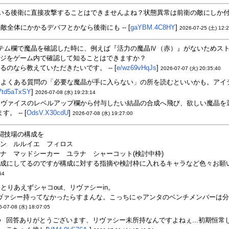
いる後衛に直接攻撃することはできませんよね？状態異常は前衛の敵にしか付与で
敵全体にかかるデバフとかなら後衛にも -- [
gaYBM.4C8HY
]
2026-07-25 (土) 12:
テム欄で魔晶を確認した時に、例えば『活力の魔晶Ⅳ（赤）』がないためス
ジをゲーム内で確認して知ることはできますか？
るのなら教えていただきたいです。 -- [
e/wz69vHqJs
]
2026-07-07 (火) 20:35:40
よくある質問の「必要な魔晶が手に入らない」の所を読むといいかも。アイテム
7td5aTxSY
]
2026-07-08 (水) 19:23:14
ヴァイスのレベルアップ欄から付与したい結晶の合成へ飛び、欲しい魔晶を
す。 -- [
OdsV.X30cdU
]
2026-07-08 (水) 19:27:00
闘技場の構成を
ン ルルイエ フィロス
ナ マッドシーカー ユラナ シャーコット(検討中枠)
成にしてるのですが構成に対する指摘や検討枠に入れるキャラなど色々お願いしたい
54
とりあえずシャコout、リヴァシーin。
ヴァシー持ってなかったらすまんな。こっちにゃアンタのベンチメンバーは分から
6-07-08 (水) 18:07:05
回答ありがとうございます、リヴァシー未所持なんですよねぇ...初期恒常じゃ