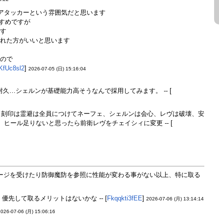
アタッカーという雰囲気だと思います
すすめですが
す
れた方がいいと思います
ので
KfUc8sl2
]
2026-07-05 (日) 15:16:04
…シェルンが基礎能力高そうなんで採用してみます。 -- [
、刻印は霊避は全員につけてネーフェ、シェルンは会心、レヴは破壊、安
ヒール足りないと思ったら前衛レヴをチェイシィに変更 -- [
メージを受けたり防御魔防を参照に性能が変わる事がない以上、特に取る
先して取るメリットはないかな -- [
Fkqqkti3fEE
]
2026-07-06 (月) 13:14:14
2026-07-06 (月) 15:06:16