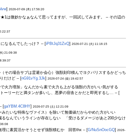
Nvw
]
2026-07-09 (木) 17:56:20
★1は微妙かなぁなんて思ってますが、一回試してみます。 -- その辺の
2:22:37
るんでしたっけ？ -- [
iPBtJq31ZxQ
]
2026-07-21 (火) 11:16:15
水) 21:09:38
8:39:37
か（その場合サブは霊避か会心）強獣刻印積んでヨクバリスするかどっち
ど -- [
nG91vYg.3Jk
]
2026-07-24 (金) 19:42:57
少で火力増加」なんだから素で火力も上がる強獣の方がいい気がする
ーリーだと満タンが多いし、悪夢の宿舎とかだと即死するし… -- [
 [
gaYBM.4C8HY
]
2026-07-25 (土) 12:21:09
ーみたいな特殊なヴァイス）を除いて無価値だからやめた方がいい
るなんていうラインが存在しない 「受けるダメージがあと200少なけ
:36:08
素質活かそうとせず強獣積むか 回答thx -- [
G/NuSnOocGQ
]
2026-