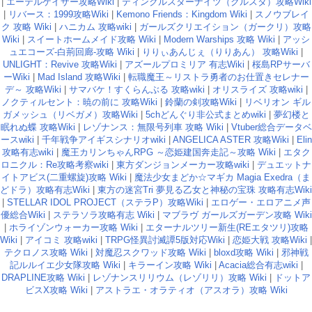
|
エーテルゲイザー攻略Wiki
|
ティンクルスターナイツ（クルスタ）攻略Wiki
|
リバース：1999攻略Wiki
|
Kemono Friends：Kingdom Wiki
|
スノウブレイ
ク 攻略 Wiki
|
ハニカム 攻略wiki
|
ガールズクリエイション（ガークリ）攻略
Wiki
|
スイートホームメイド攻略 Wiki
|
Modern Warships 攻略 Wiki
|
アッシ
ュエコーズ-白荊回廊-攻略 Wiki
|
りりぃあんじぇ（りりあん） 攻略Wiki
|
UNLIGHT：Revive 攻略Wiki
|
アズールプロミリア 有志Wiki
|
桜島RPサーバ
ーWiki
|
Mad Island 攻略Wiki
|
転職魔王～リストラ勇者のお仕置きセレナー
デ～ 攻略Wiki
|
サマバケ！すくらんぶる 攻略wiki
|
オリスライズ 攻略wiki
|
ノクティルセント：暁の前に 攻略Wiki
|
鈴蘭の剣攻略Wiki
|
リベリオン ギル
ガメッシュ（リベガメ）攻略Wiki
|
5chどんぐり非公式まとめwiki
|
夢幻楼と
眠れぬ蝶 攻略Wiki
|
レゾナンス：無限号列車 攻略 Wiki
|
Vtuber総合データベ
ースwiki
|
千年戦争アイギスシナリオwiki
|
ANGELICA ASTER 攻略Wiki
|
Elin
攻略有志wiki
|
魔王カリンちゃんRPG ～恋姫建国奔走記～攻略 Wiki
|
エタク
ロニクル：Re攻略考察wiki
|
東方ダンジョンメーカー攻略wiki
|
デュエットナ
イトアビス(二重螺旋)攻略 Wiki
|
魔法少女まどか☆マギカ Magia Exedra（ま
どドラ）攻略有志Wiki
|
東方の迷宮Tri 夢見る乙女と神秘の宝珠 攻略有志Wiki
|
STELLAR IDOL PROJECT（ステラP）攻略Wiki
|
エロゲー・エロアニメ声
優総合Wiki
|
ステラソラ攻略有志 Wiki
|
マブラヴ ガールズガーデン攻略 Wiki
|
ホライゾンウォーカー攻略 Wiki
|
エターナルツリー新生(REエタツリ)攻略
Wiki
|
アイコミ 攻略wiki
|
TRPG怪異討滅譚5版対応Wiki
|
恋姫大戦 攻略Wiki
|
テクロノス攻略 Wiki
|
対魔忍スクワッド攻略 Wiki
|
bloxd攻略 Wiki
|
邪神戦
記ルルイエ少女隊攻略 Wiki
|
キラーイン攻略 Wiki
|
Acacia総合有志wiki
|
DRAPLINE攻略 Wiki
|
レゾナンスリリウム（レゾリリ）攻略 Wiki
|
ドットア
ビスX攻略 Wiki
|
アストラエ・オラティオ（アスオラ）攻略 Wiki