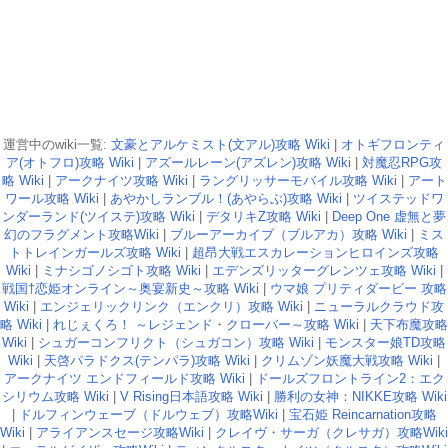
運営中のwiki一覧:
文豪とアルケミスト(文アル)攻略 Wiki
|
オトギフロンティ
ア(オトフロ)攻略 Wiki
|
アズールレーン(アズレン)攻略 Wiki
|
対魔忍RPG攻
略 Wiki
|
アークナイツ攻略 Wiki
|
ラングリッサーモバイル攻略 Wiki
|
アート
ワール攻略 Wiki
|
あやかしランブル！(あやらぶ)攻略 Wiki
|
ツイステッドワ
ンダーランド(ツイステ)攻略 Wiki
|
デタリキZ攻略 Wiki
|
Deep One 虚無と夢
幻のフラグメント攻略Wiki
|
ブルーアーカイブ（ブルアカ）攻略 Wiki
|
ミス
トトレインガールズ攻略 Wiki
|
超昂大戦エスカレーションヒロインズ攻略
Wiki
|
ミナシゴノシゴト攻略 Wiki
|
エデンズリッターグレンツェ攻略 Wiki
|
戦国†恋姫オンライン～奥宴新史～攻略 Wiki
|
ウマ娘 プリティダービー 攻略
Wiki
|
エンジェリックリンク（エンクリ）攻略 Wiki
|
ニューラルクラウド攻
略 Wiki
|
れじぇくろ！ ～レジェンド・クローバー～攻略 Wiki
|
天下布魔攻略
Wiki
|
シュガーコンフリクト（シュガコン）攻略 Wiki
|
モンスター娘TD攻略
Wiki
|
天啓パラドクス(テンパラ)攻略 Wiki
|
クリムゾン妖魔大戦攻略 Wiki
|
アークナイツ エンドフィールド攻略 Wiki
|
ドールズフロントライン2：エク
シリウム攻略 Wiki
|
V Rising日本語攻略 Wiki
|
勝利の女神：NIKKE攻略 Wiki
|
ドルフィンウェーブ（ドルウェブ）攻略Wiki
|
宝石姫 Reincarnation攻略
Wiki
|
アライアンスセージ攻略Wiki
|
クレイヴ・サーガ（クレサガ）攻略Wiki