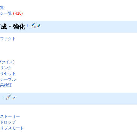
覧
ン一覧
(R18)
育成・強化
†
ファクト
ヴァイス)
リンク
リセット
テーブル
果検証
ト
†
ストーリー
ドロップ
リプスモード