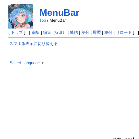
MenuBar
Top
/
MenuBar
[
トップ
] [
編集
|
編集（GUI）
|
凍結
|
差分
|
履歴
|
添付
|
リロード
] 
スマホ版表示に切り替える
Select Language
▼