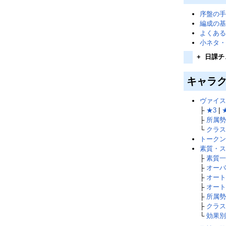
序盤の手
編成の基
よくある
小ネタ・
+
日課チ
キャラ
ヴァイス
├
★3
|
├
所属勢
└
クラス
トークン
素質・ス
├
素質一
├
オーバ
├
オート
├
オート
├
所属勢
├
クラス
└
効果別