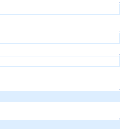
↑
↑
↑
↑
↑