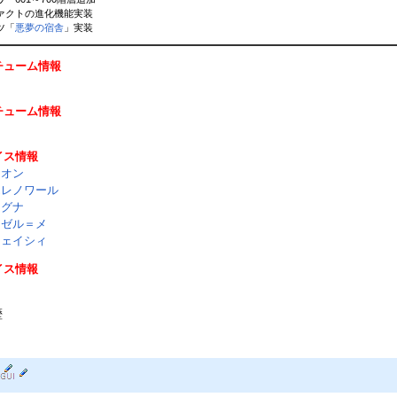
ィファクトの進化機能実装
ンツ「
悪夢の宿舎
」実装
スチューム情報
ー
スチューム情報
ァイス情報
ネオン
エレノワール
イグナ
シゼル＝メ
チェイシィ
ァイス情報
ィ
歴