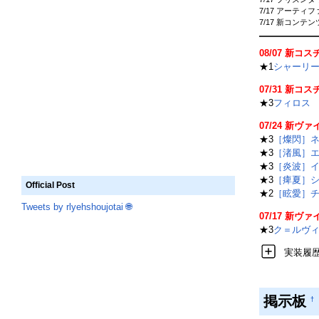
7/17 アーテ
7/17 新コンテ
08/07 新コ
★1
シャーリ
07/31 新コ
★3
フィロス
07/24 新ヴ
★3
［燦閃］
★3
［渚風］
★3
［炎波］
★3
［痺夏］
Official Post
★2
［眩愛］
Tweets by rlyehshoujotai
🌐
07/17 新ヴ
★3
ク＝ルヴ
実装履
掲示板
†