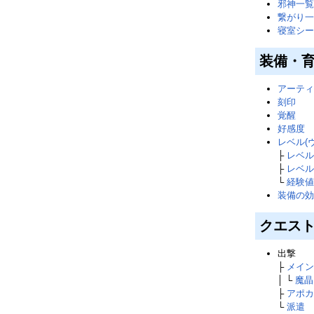
邪神一覧
繋がり一
寝室シー
装備・
アーティ
刻印
覚醒
好感度
レベル(
├
レベル
├
レベル
└
経験値
装備の効
クエス
出撃
├
メイン
│ └
魔晶
├
アポカ
└
派遣