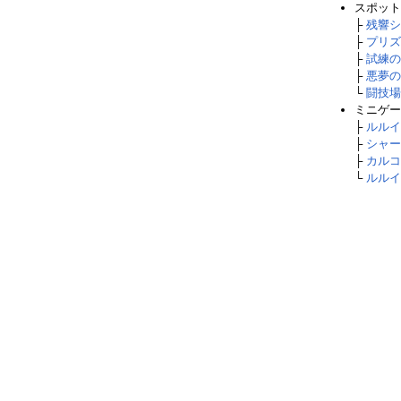
スポット
├
残響シ
├
プリズ
├
試練の
├
悪夢の
└
闘技場
ミニゲー
├
ルルイ
├
シャー
├
カルコ
└
ルルイ