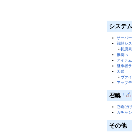
システ
サーバー
戦闘シス
└
状態異
推奨Lv
アイテム
継承者ラ
図鑑
└
ヴァイ
アップデ
召喚
†
召喚(ガ
ガチャシ
その他
†