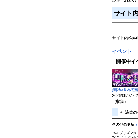
現在、
372人
サイト
サイト内検索(by 
イベント
開催中イ
無限∞世界遊
2026/08/07
（収集）
+
過去の
その他の更新
（
7/31 プリズンタ
7/17 プリズンタ