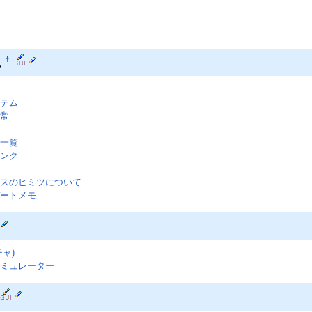
ム
†
テム
常
一覧
ンク
スのヒミツについて
ートメモ
チャ)
ミュレーター