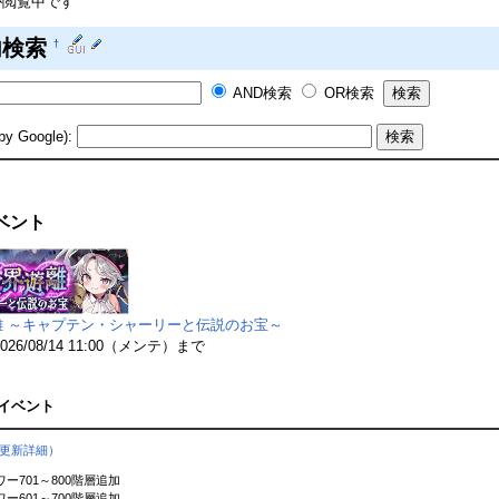
が閲覧中です
内検索
†
AND検索
OR検索
Google):
ベント
離 ～キャプテン・シャーリーと伝説のお宝～
～2026/08/14 11:00（メンテ）まで
イベント
更新詳細）
ワー701～800階層追加
ワー601～700階層追加