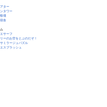
アター
ンタワー
祭壇
宿舎
ム
エサーフ
リーのお空をとぶのだぞ！
サミラージュパズル
エスプラッシュ