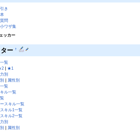
引き
本
質問
小ワザ集
ェッカー
クター
†
一覧
★2
|
★1
力別
別
|
属性別
一覧
キル一覧
覧
ースキル一覧
スキル1一覧
スキル2一覧
力別
別
|
属性別