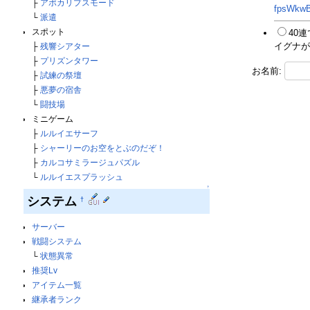
├
アポカリプスモード
fpsWkw
└
派遣
スポット
40
イグナが
├
残響シアター
├
プリズンタワー
お名前:
├
試練の祭壇
├
悪夢の宿舎
└
闘技場
ミニゲーム
├
ルルイエサーフ
├
シャーリーのお空をとぶのだぞ！
├
カルコサミラージュパズル
└
ルルイエスプラッシュ
↑
システム
†
サーバー
戦闘システム
└
状態異常
推奨Lv
アイテム一覧
継承者ランク