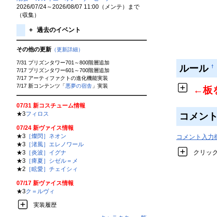
2026/07/24～2026/08/07 11:00（メンテ）まで
（収集）
+
過去のイベント
その他の更新
（更新詳細）
7/31 プリズンタワー701～800階層追加
ルール
†
7/17 プリズンタワー601～700階層追加
7/17 アーティファクトの進化機能実装
7/17 新コンテンツ「
悪夢の宿舎
」実装
←板
07/31 新コスチューム情報
★3
フィロス
コメン
07/24 新ヴァイス情報
★3
［燦閃］ネオン
コメント入力
★3
［渚風］エレノワール
クリッ
★3
［炎波］イグナ
★3
［痺夏］シゼル＝メ
★2
［眩愛］チェイシィ
07/17 新ヴァイス情報
★3
ク＝ルヴィ
実装履歴