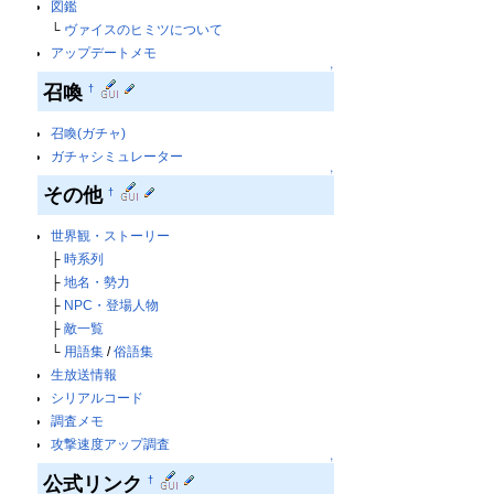
図鑑
└
ヴァイスのヒミツについて
アップデートメモ
↑
召喚
†
召喚(ガチャ)
ガチャシミュレーター
↑
その他
†
世界観・ストーリー
├
時系列
├
地名・勢力
├
NPC・登場人物
├
敵一覧
└
用語集
/
俗語集
生放送情報
シリアルコード
調査メモ
攻撃速度アップ調査
↑
公式リンク
†