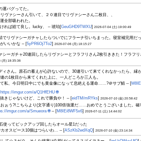
の運バグってた。
でリヴァシーさん引いて、２０連目でリヴァシーさん二枚目、、
運全部吸われた。
れば総て良し。lucky、 -- 琥珀[
GeuGHD9TWXU
]
2026-07-04 (土) 19:00:49
鯖でリヴァシーガチャしたらついでにフラーナ引いちまった。寝室補完用だっ
いいかな -- [
5yPR6Oj7To2
]
2026-07-06 (月) 18:15:27
ァシーガチャ20連回したらリヴァシーとフラフリさん2枚引ききた！フラフリさ
 (月) 18:35:36
ディさん。原石の蓄えが心許ないので、30連引いて来てくれなかったら、縁
0連の1枚目から来てくれた上に、一人どころか三人も。
て私、今日明日中にでも黄金像になって息絶える運命……?＠サブ鯖 -- [
M8IE
https://imgur.com/a/Q1HfEHU
🌐
枚抜きじゃないけど、これで勝負や！ -- [
eidTM/mRYks
]
2026-07-10 (金) 20:58:42
おぉう?!こちらより(文字通り)100倍強運だ……おめでとうございました。
ps://imgur.com/a/Smueora
🌐
-- [
M8IEi8WF5x6
]
2026-07-11 (土) 14:44:02
00石使ってピックアップ回したらオール星1だった
でカオスピース10個はつらいわ… -- [
ASzKb2wdXqQ
]
2026-07-10 (金) 23:14:34
0連して☆３が０。そんな確率は0.8%だってさスゴイヨネー -- [
imLkQWyyUlQ
]