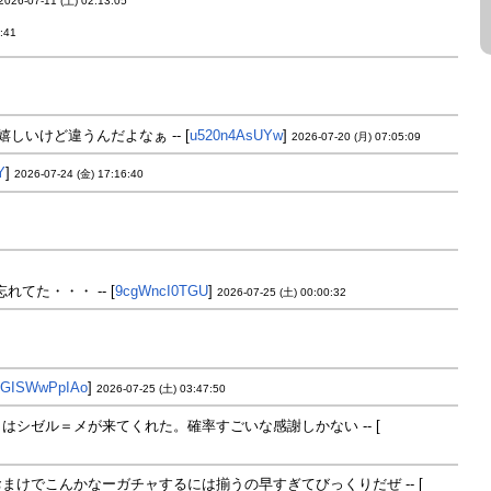
2026-07-11 (土) 02:13:05
:41
いけど違うんだよなぁ -- [
u520n4AsUYw
]
2026-07-20 (月) 07:05:09
Y
]
2026-07-24 (金) 17:16:40
た・・・ -- [
9cgWncI0TGU
]
2026-07-25 (土) 00:00:32
GISWwPpIAo
]
2026-07-25 (土) 03:47:50
シゼル＝メが来てくれた。確率すごいな感謝しかない -- [
けでこんかなーガチャするには揃うの早すぎてびっくりだぜ -- [