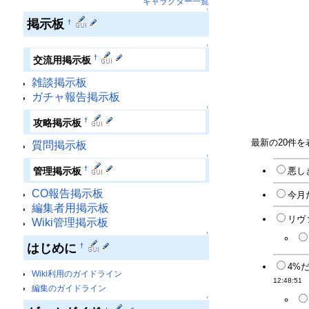
キャラクター一覧
↑
掲示板
†
↑
†
交流用掲示板
雑談掲示板
ガチャ報告掲示板
↑
†
攻略掲示板
最新の20件
質問掲示板
↑
†
悪し
管理掲示板
CO報告掲示板
今月
編集者用掲示板
リヴ
Wiki管理掲示板
↑
はじめに
†
4%
Wiki利用のガイドライン
12:48:51
編集のガイドライン
↑