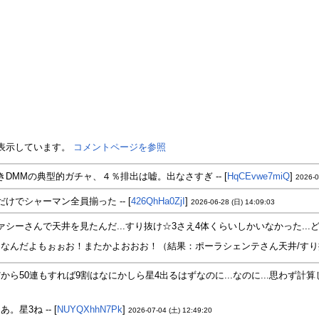
を表示しています。
コメントページを参照
きDMMの典型的ガチャ、４％排出は嘘。出なさすぎ -- [
HqCEvwe7miQ
]
2026-0
だけでシャーマン全員揃った -- [
426QhHa0ZjI
]
2026-06-28 (日) 14:09:03
ァシーさんで天井を見たんだ...すり抜け☆3さえ4体くらいしかいなかった...どうして.
なんだよもぉぉお！またかよおおお！（結果：ポーラシェンテさん天井/すり抜け☆
だから50連もすれば9割はなにかしら星4出るはずなのに...なのに...思わず計算し
あ。星3ね -- [
NUYQXhhN7Pk
]
2026-07-04 (土) 12:49:20