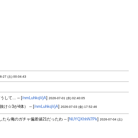
6-27 (土) 00:04:43
.. -- [
/nmLuhkqVjA
]
2026-07-01 (水) 02:40:05
3が4体） -- [
/nmLuhkqVjA
]
2026-07-03 (金) 17:52:46
たら俺のガチャ偏差値21だったわ -- [
NUYQXhhN7Pk
]
2026-07-04 (土)