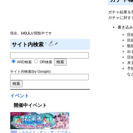
ガチャ結果を
ガチャに対す
書き込み
現在、
143人
が閲覧中です
目
目
サイト内検索
†
散
出
目
AND検索
OR検索
木
予
サイト内検索(by Google):
な
イベント
開催中イベント
潮騒 ～ルルイエ・オン・ザ・ビーチ～