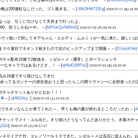
俺は200連虹なしだった。ゴミ過ぎる。 -- [
.WkDHW7ZlEg
]
2026-07-17 (金) 16:30
はっは、引くに引けなくて天井まで行ったよ、
00、笑うしかねーや。 -- [
MPGkQs/WRmE
]
2026-07-20 (月) 06:25:24
ルヴィ狙いで回してネアちゃん・エルディ・ムルミィが一気に来た。嬉しいは嬉し
ま３０連目でネオン２枚きたので次のピックアップまで我慢～ -- [
OJotyKIhlq
ガチャ配布10連で2枚抜き。シゼル＝メ（通常）とポーラシェンテ
ーなキャラではあるけどさ…！ -- [
qHfwEjIMPw2
]
2026-07-24 (金) 18:20:34
込み16連ですり抜けなしできた
余ってるガンナーの潜在使おうと思ったらこの間リヴァシーに全部使ったの忘れて
ガチャチケットありがとおお！！！
🌐
-- [
.qH9I24sy..
]
2026-07-25 (土) 01:53:15
0連でネオンなんとか来てくれた～。早くも俺の夏が終わるところだったわ -- [
A
チケットでメイ・ユル出た。すり抜けどうなってんだありがとう。水着ガチャは
j3Zo
]
2026-07-25 (土) 06:17:27
ン４０イグナ付、エレノワール１０できた。シゼル＝メは流石に追えんわ。おま