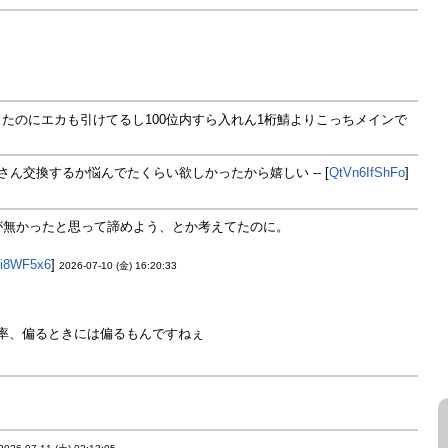
たのにエカも引けてるし100位内すら入れん1桁鯖よりこっちメインで
ん交換するか悩んでたくらい欲しかったから嬉しい -- [
QtVn6IfShFo
]
が無かったと思って諦めよう、とか考えてたのに。
i8WF5x6
]
2026-07-10 (金) 16:20:33
確率、偏るときには偏るもんですねぇ