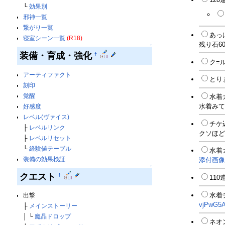
└
効果別
邪神一覧
繋がり一覧
あっ
寝室シーン一覧
(R18)
残り石60
↑
装備・育成・強化
†
ク=
アーティファクト
とり
刻印
覚醒
水着
水着みて
好感度
レベル(ヴァイス)
チケ
├
レベルリンク
クソほど
├
レベルリセット
└
経験値テーブル
水着
装備の効果検証
添付画像
↑
クエスト
†
11
水着
出撃
vjPwG5A
├
メインストーリー
│ └
魔晶ドロップ
ネオ