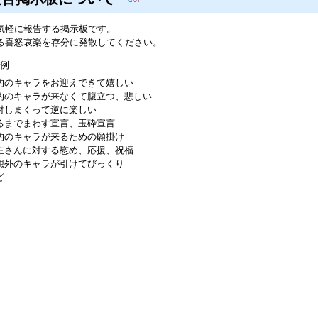
気軽に報告する掲示板です。
る喜怒哀楽を存分に発散してください。
例
的のキャラをお迎えできて嬉しい
的のキャラが来なくて腹立つ、悲しい
財しまくって逆に楽しい
るまでまわす宣言、玉砕宣言
的のキャラが来るための願掛け
主さんに対する慰め、応援、祝福
想外のキャラが引けてびっくり
ど