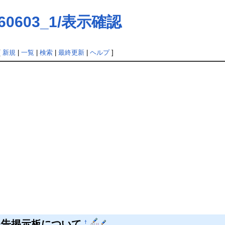
260603_1/表示確認
[
新規
|
一覧
|
検索
|
最終更新
|
ヘルプ
]
報告掲示板について
†