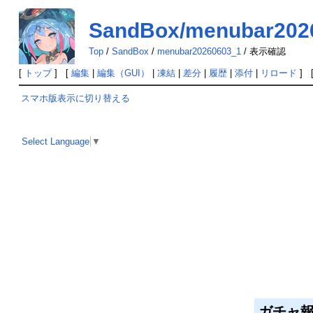
SandBox/menubar20
Top
/
SandBox
/
menubar20260603_1
/
表示確認
[
トップ
] [
編集
|
編集（GUI）
|
凍結
|
差分
|
履歴
|
添付
|
リロード
] 
スマホ版表示に切り替える
Select Language
▼
ガチャ