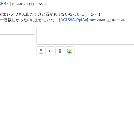
BEBzI
]
2026-08-01 (土) 03:55:03
連でエレノワさん出た！けど石がもうないなった…(´・ω・`)
一番欲しかったのにおかしいな -- [
AGISWwPpIAo
]
2026-08-01 (土) 04:05:46
T
T