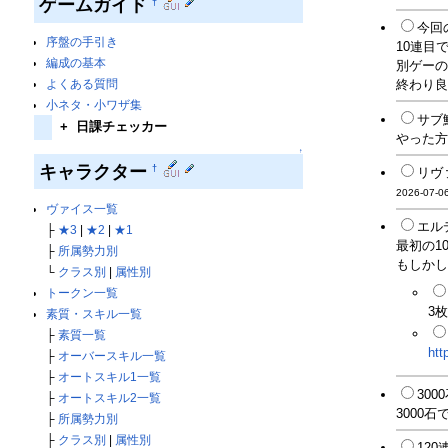
ゲームガイド
†
今回
序盤の手引き
10連目
編成の基本
別ゲーの
終わり良け
よくある質問
小ネタ・小ワザ集
サブ
+
日課チェッカー
やった方が
↑
キャラクター
†
リヴ
2026-07-06
ヴァイス一覧
エル
├
★3
|
★2
|
★1
最初の1
├
所属勢力別
もしかし
└
クラス別
|
属性別
トークン一覧
3
素質・スキル一覧
├
素質一覧
htt
├
オーバースキル一覧
├
オートスキル1一覧
30
├
オートスキル2一覧
3000石
├
所属勢力別
├
クラス別
|
属性別
12